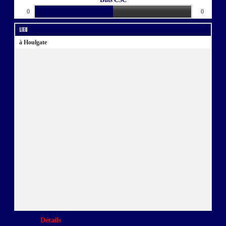
0
0
Lieu
à Houlgate
Détails