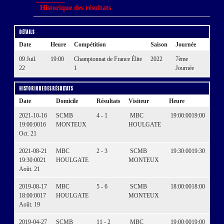
Historique des résultats
Détails
Date
Heure
Compétition
Saison
Journée
09 Juil.
19:00
Championnat de France Élite
2022
7ème
22
1
Journée
Historique des résultats
Date
Domicile
Résultats
Visiteur
Heure
2021-10-16
SCMB
4 - 1
MBC
19:00:00
19:00
19:00:00
16
MONTEUX
HOULGATE
Oct. 21
2021-08-21
MBC
2 - 3
SCMB
19:30:00
19:30
19:30:00
21
HOULGATE
MONTEUX
Août. 21
2019-08-17
MBC
5 - 6
SCMB
18:00:00
18:00
18:00:00
17
HOULGATE
MONTEUX
Août. 19
2019-04-27
SCMB
11 - 2
MBC
19:00:00
19:00