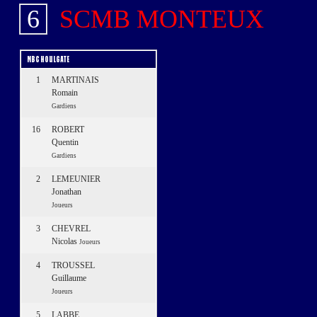
6
SCMB MONTEUX
MBC HOULGATE
1
MARTINAIS
Romain
Gardiens
16
ROBERT
Quentin
Gardiens
2
LEMEUNIER
Jonathan
Joueurs
3
CHEVREL
Nicolas
Joueurs
4
TROUSSEL
Guillaume
Joueurs
5
LABBE