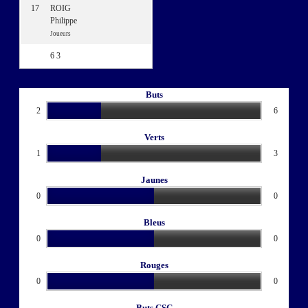
17
ROIG
Philippe
Joueurs
6
3
Buts
2
6
Verts
1
3
Jaunes
0
0
Bleus
0
0
Rouges
0
0
Buts CSC