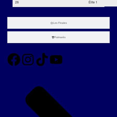
26
Élite 1
Les Finales
Palmarès
Légal