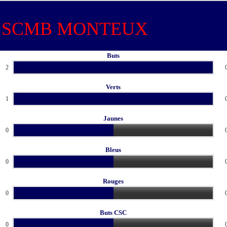
SCMB MONTEUX
Buts
2
Verts
1
Jaunes
0
Bleus
0
Rouges
0
Buts CSC
0