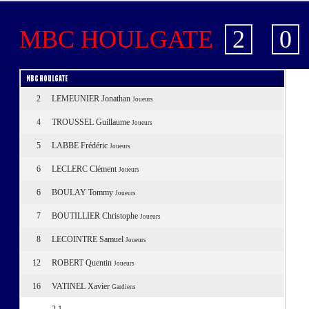
MBC HOULGATE
2
-
0
MBC HOULGATE
2
LEMEUNIER Jonathan
Joueurs
4
TROUSSEL Guillaume
Joueurs
5
LABBE Frédéric
Joueurs
6
LECLERC Clément
Joueurs
6
BOULAY Tommy
Joueurs
7
BOUTILLIER Christophe
Joueurs
8
LECOINTRE Samuel
Joueurs
12
ROBERT Quentin
Joueurs
16
VATINEL Xavier
Gardiens
2
1