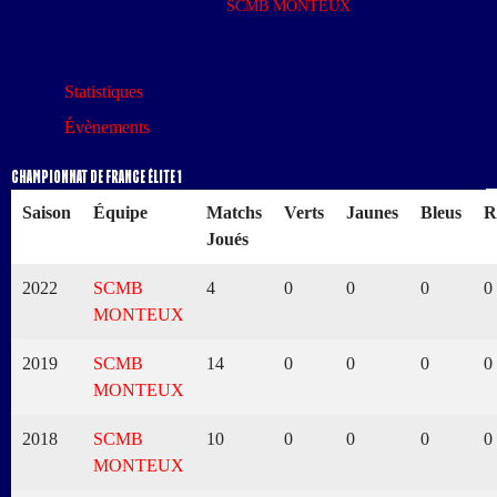
L'équipe actuelle
SCMB MONTEUX
Age
31
Statistiques
Évènements
Championnat de France Élite 1
Saison
Équipe
Matchs
Verts
Jaunes
Bleus
R
Joués
2022
SCMB
4
0
0
0
0
MONTEUX
2019
SCMB
14
0
0
0
0
MONTEUX
2018
SCMB
10
0
0
0
0
MONTEUX