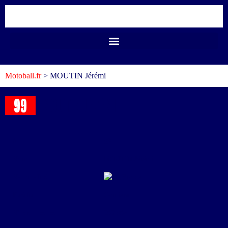
Motoball.fr
>
MOUTIN Jérémi
99
MOUTIN Jérémi
#
99
Nom
MOUTIN Jérémi
Nationalité
France
Position
Gardiens
N° de Licence
202 906