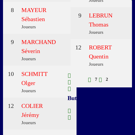
Joueurs
8
MAYEUR
9
LEBRUN
Sébastien
Thomas
Joueurs
Joueurs
9
MARCHAND
12
ROBERT
Séverin
Quentin
Joueurs
Joueurs
10
SCHMITT
7
2
Olger
Joueurs
Buts
12
COLIER
Jérémy
Joueurs