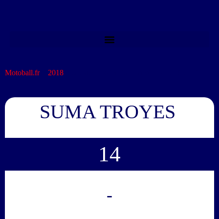
Motoball.fr
>
2018
>
SUMA TROYES – MBC HOULGATE
SUMA TROYES
14
-