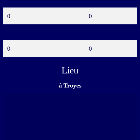
Rouges
0
0
Buts CSC
0
0
Lieu
à Troyes