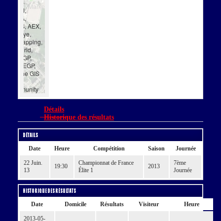
Esri, i-
cubed,
USDA,
USGS, AEX,
GeoEye,
Getmapping,
Aerogrid,
IGN, IGP,
UPR-EGP,
and the GIS
User
Community
Détails
Historique des résultats
Détails
Date
Heure
Compétition
Saison
Journée
22 Juin.
Championnat de France
7ème
19:30
2013
13
Élite 1
Journée
Historique des résultats
Date
Domicile
Résultats
Visiteur
Heure
2013-05-