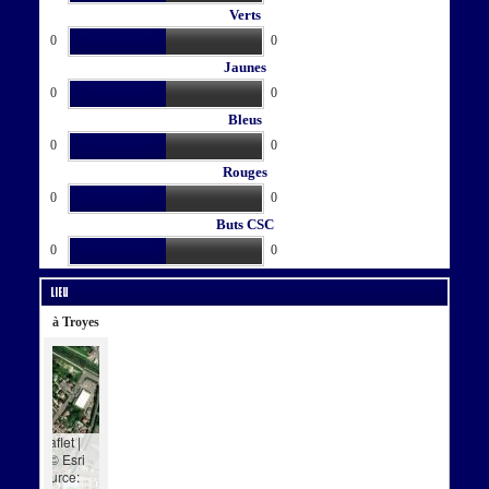
Verts
0
0
Jaunes
0
0
Bleus
0
0
Rouges
0
0
Buts CSC
0
0
Lieu
à Troyes
Leaflet
|
Tiles © Esri
— Source: