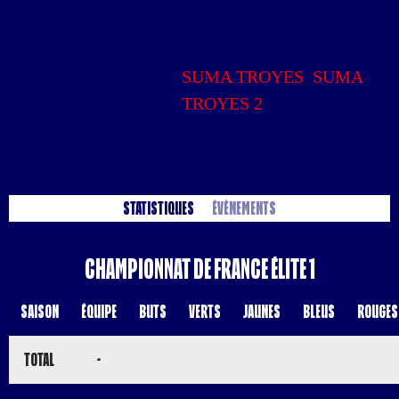
N° de Licence
318 967
L'équipe actuelle
SUMA TROYES
,
SUMA
TROYES 2
Age
48
Statistiques
Évènements
Championnat de France Élite 1
Saison
Équipe
Buts
Verts
Jaunes
Bleus
Rouges
Total
-