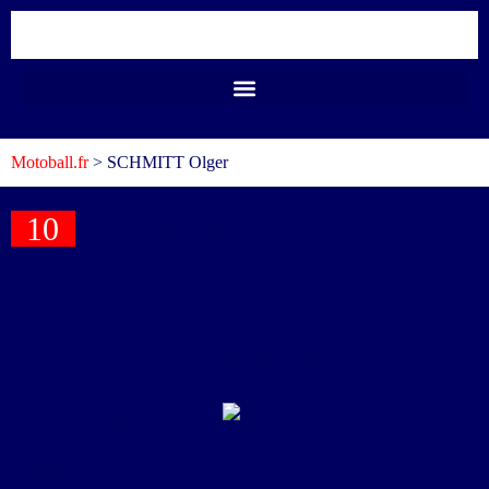
Motoball.fr
>
SCHMITT Olger
SCHMITT Olger
10
#
10
Nom
SCHMITT Olger
Nationalité
Allemagne
Position
Joueurs