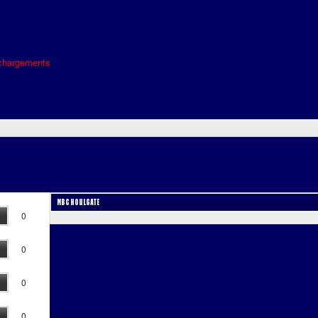
chargements
MBC HOULGATE
0
0
0
0