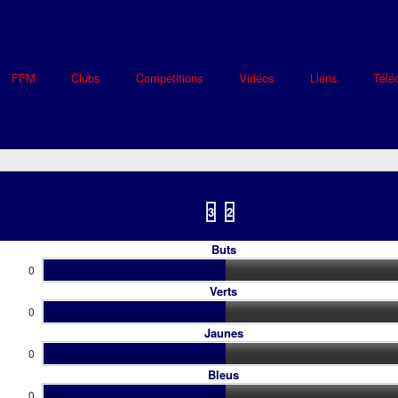
FFM
Clubs
Compétitions
Vidéos
Liens
Télé
SUMA TROYES
3
-
2
MBC HOULGATE
Buts
0
Verts
0
Jaunes
0
Bleus
0