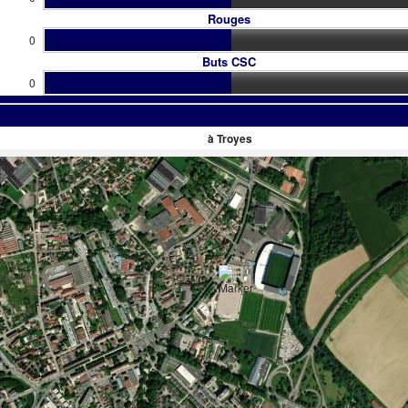
Rouges
0
Buts CSC
0
à Troyes