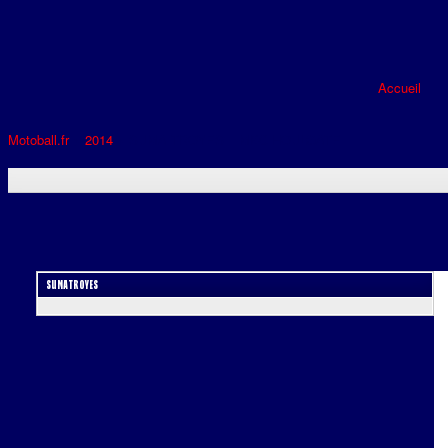
Accueil
Motoball.fr
>
2014
>
SUMA TROYES – MBC HOULGATE
SUMA TROYES