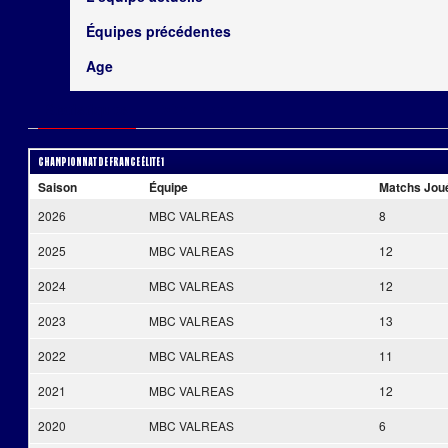
Équipes précédentes
Age
Statistiques
Évènements
Championnat de France Élite 1
Saison
Équipe
Matchs Jou
2026
MBC VALREAS
8
2025
MBC VALREAS
12
2024
MBC VALREAS
12
2023
MBC VALREAS
13
2022
MBC VALREAS
11
2021
MBC VALREAS
12
2020
MBC VALREAS
6