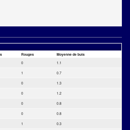
us
Rouges
Moyenne de buts
0
1.1
1
0.7
0
1.3
0
1.2
0
0.8
0
0.8
1
0.3