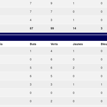
7
9
1
0
7
7
0
0
4
3
1
0
87
99
14
3
és
Buts
Verts
Jaunes
Ble
1
4
1
0
0
6
0
0
5
6
2
0
6
5
0
0
3
3
1
1
0
0
0
0
0
2
0
0