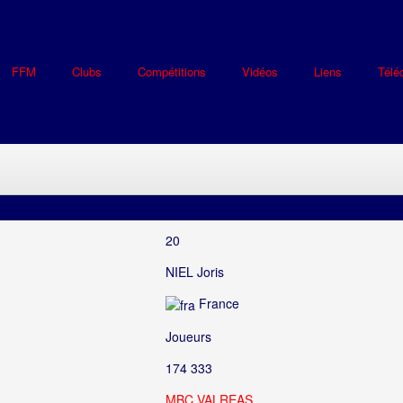
FFM
Clubs
Compétitions
Vidéos
Liens
Télé
20
NIEL Joris
France
Joueurs
174 333
MBC VALREAS