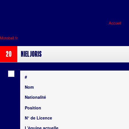
Accueil
Motoball.fr
>
NIEL Joris
20
NIEL Joris
#
Nom
Nationalité
Position
N° de Licence
L'équipe actuelle