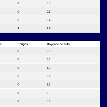
0
0.5
0
0.5
0
0.4
2
7.6
us
Rouges
Moyenne de buts
0
0.5
0
0.0
0
1.3
0
2.0
0
1.0
0
0
0
0.0