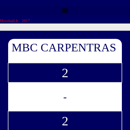
Motoball.fr
>
2017
>
MBC CARPENTRAS – SCMB MONTEUX
MBC CARPENTRAS
2
-
2