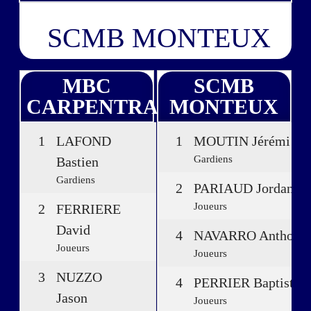
SCMB MONTEUX
MBC
SCMB
CARPENTRAS
MONTEUX
1
LAFOND
1
MOUTIN Jérémi
Gardiens
Bastien
Gardiens
2
PARIAUD Jordan
Joueurs
2
FERRIERE
David
4
NAVARRO Anthony
Joueurs
Joueurs
3
NUZZO
4
PERRIER Baptiste
Jason
Joueurs