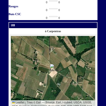
0
0
Rouges
0
0
Buts CSC
0
0
Lieu
à Carpentras
Leaflet
|
Tiles © Esri — Source: Esri, i-cubed, USDA, USGS,
AEX, GeoEye, Getmapping, Aerogrid, IGN, IGP, UPR-EGP, and