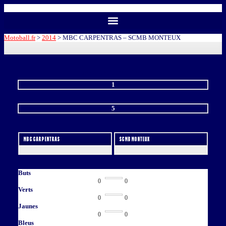
Motoball.fr
>
2014
>
MBC CARPENTRAS – SCMB MONTEUX
MBC CARPENTRAS
1
-
5
SCMB MONTEUX
MBC CARPENTRAS
SCMB MONTEUX
Buts
0
0
Verts
0
0
Jaunes
0
0
Bleus