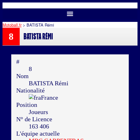
Motoball.fr
>
BATISTA Rémi
8
BATISTA Rémi
#
8
Nom
BATISTA Rémi
Nationalité
France
Position
Joueurs
N° de Licence
163 406
L'équipe actuelle