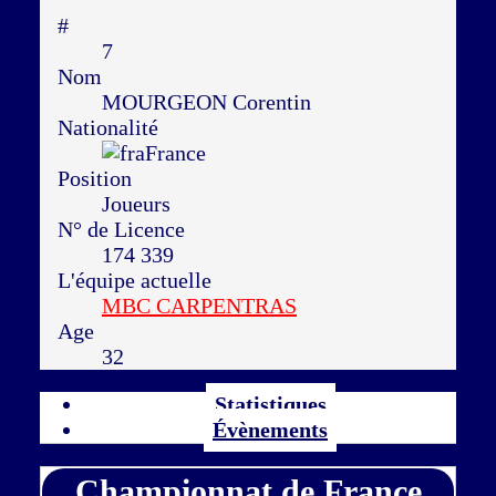
#
7
Nom
MOURGEON Corentin
Nationalité
France
Position
Joueurs
N° de Licence
174 339
L'équipe actuelle
MBC CARPENTRAS
Age
32
Statistiques
Évènements
Championnat de France