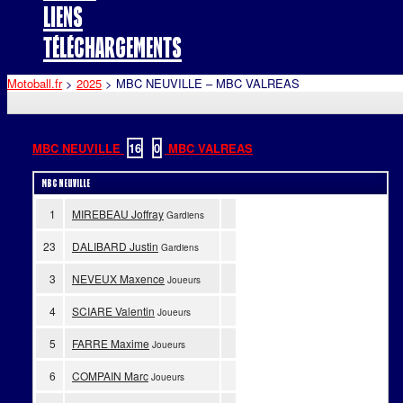
Liens
Téléchargements
Motoball.fr
>
2025
>
MBC NEUVILLE – MBC VALREAS
MBC NEUVILLE
16
-
0
MBC VALREAS
MBC NEUVILLE
1
MIREBEAU Joffray
Gardiens
23
DALIBARD Justin
Gardiens
3
NEVEUX Maxence
Joueurs
4
SCIARE Valentin
Joueurs
5
FARRE Maxime
Joueurs
6
COMPAIN Marc
Joueurs