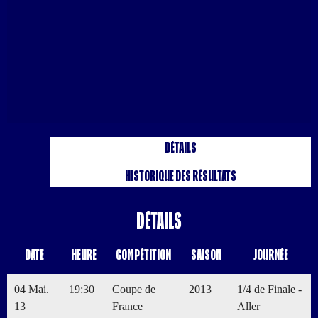
Détails
Historique des résultats
Détails
Date
Heure
Compétition
Saison
Journée
04 Mai.
19:30
Coupe de
2013
1/4 de Finale -
13
France
Aller