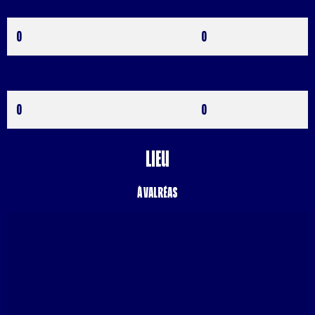
Rouges
0
0
Buts CSC
0
0
Lieu
à Valréas