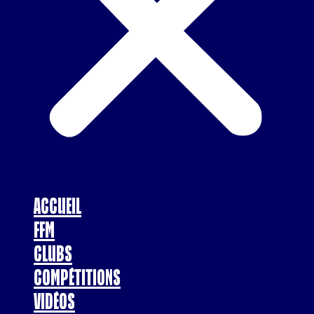
Accueil
FFM
Clubs
Compétitions
Vidéos