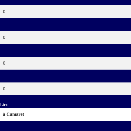
Jaunes
0
Bleus
0
Rouges
0
Buts CSC
0
Lieu
à Camaret