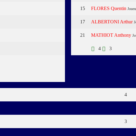
15
FLORES Quentin
Joueu
17
ALBERTONI Arthur
J
21
MATHIOT Anthony
Jo
4
3
Buts
4
3