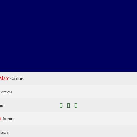
ns
Téléchargements
Marc
Gardiens
Gardiens
urs
n
Joueurs
oueurs