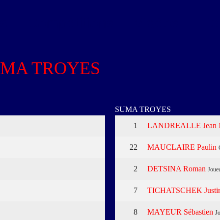
s
Compétitions
Vidéos
Lie
MA TROYES
SUMA TROYES
1
LANDREALLE Jean 
22
MAUCLAIRE Paulin
2
DETSINA Roman
Joue
7
TICHATSCHEK Justi
8
MAYEUR Sébastien
J