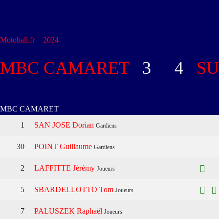
Accueil
FFM
Club
Motoball.fr
>
2024
>
MBC CAMARET – SUMA TROYES
MBC CAMARET
3
-
4
SU
MBC CAMARET
1
SAN JOSE Dorian
Gardiens
30
POINT Guillaume
Gardiens
2
LAFFITTE Jérémy
Joueurs
5
SBARDELLOTTO Tom
Joueurs
7
PALUSZEK Raphaël
Joueurs