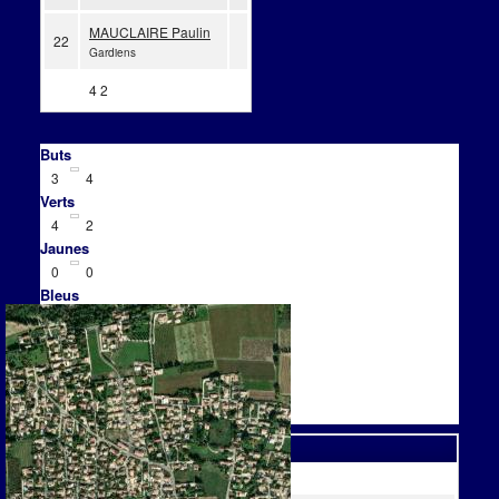
MAUCLAIRE Paulin
22
Gardiens
4
2
Buts
3
4
Verts
4
2
Jaunes
0
0
Bleus
0
0
Rouges
0
0
Buts CSC
0
0
Lieu
à Camaret