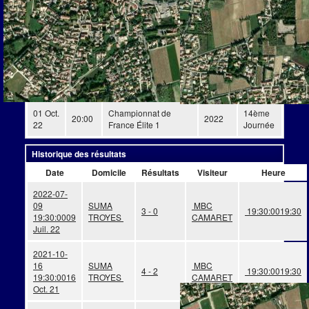
Arbitre Officiel
BARTHOLEMOT David
COLOMBO Stéphan
Détails
Date
Heure
Compétition
Saison
Journée
01 Oct.
Championnat de
14ème
20:00
2022
22
France Élite 1
Journée
Historique des résultats
Date
Domicile
Résultats
Visiteur
Heure
2022-07-
09
SUMA
MBC
3 - 0
19:30:00
19:30
19:30:00
09
TROYES
CAMARET
Juil. 22
2021-10-
16
SUMA
MBC
4 - 2
19:30:00
19:30
19:30:00
16
TROYES
CAMARET
Oct. 21