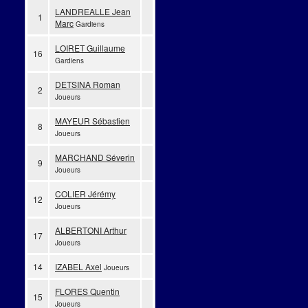
LANDREALLE Jean
1
Marc
Gardiens
LOIRET Guillaume
16
Gardiens
DETSINA Roman
2
Joueurs
MAYEUR Sébastien
8
Joueurs
MARCHAND Séverin
9
Joueurs
COLIER Jérémy
12
Joueurs
ALBERTONI Arthur
17
Joueurs
14
IZABEL Axel
Joueurs
FLORES Quentin
15
Joueurs