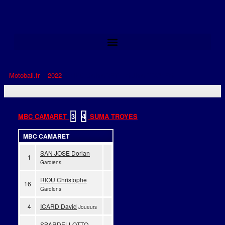
Motoball.fr
>
2022
>
MBC CAMARET – SUMA TROYES
MBC CAMARET
3
-
4
SUMA TROYES
MBC CAMARET
SAN JOSE Dorian
1
Gardiens
RIOU Christophe
16
Gardiens
4
ICARD David
Joueurs
SBARDELLOTTO