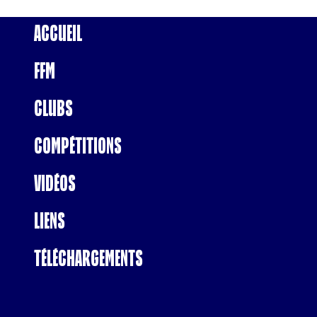
Accueil
FFM
Clubs
Compétitions
Vidéos
Liens
Téléchargements