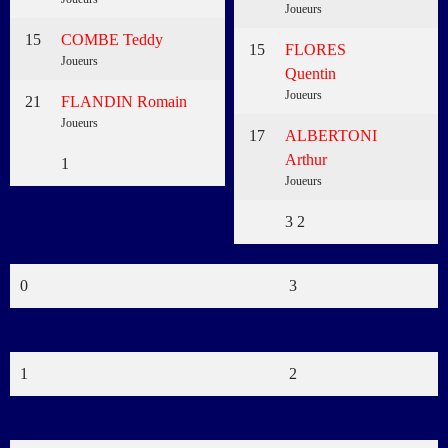
Joueurs
15
COMBE Teddy
15
FLORES
Joueurs
Quentin
Joueurs
21
FLANDIN Romain
Joueurs
17
ALBERTONI
Arthur
1
Joueurs
Buts
3
2
0
3
Verts
1
2
Jaunes