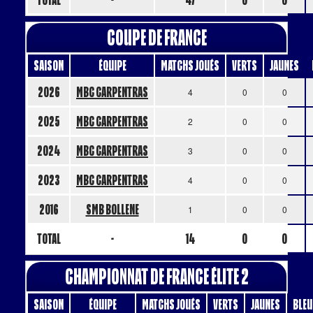
Coupe de France
Saison
Équipe
Matchs Joués
Verts
Jaunes
2026
MBC CARPENTRAS
4
0
0
2025
MBC CARPENTRAS
2
0
0
2024
MBC CARPENTRAS
3
0
0
2023
MBC CARPENTRAS
4
0
0
2016
SMB BOLLENE
1
0
0
Total
-
14
0
0
Championnat de France Élite 2
Saison
Équipe
Matchs Joués
Verts
Jaunes
Bleu