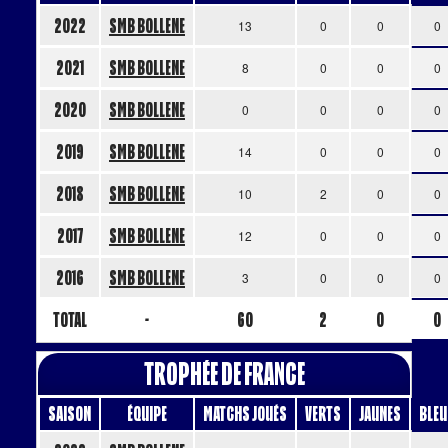
2022
SMB BOLLENE
13
0
0
0
2021
SMB BOLLENE
8
0
0
0
2020
SMB BOLLENE
0
0
0
0
2019
SMB BOLLENE
14
0
0
0
2018
SMB BOLLENE
10
2
0
0
2017
SMB BOLLENE
12
0
0
0
2016
SMB BOLLENE
3
0
0
0
Total
-
60
2
0
0
Trophée de France
Saison
Équipe
Matchs Joués
Verts
Jaunes
Bleu