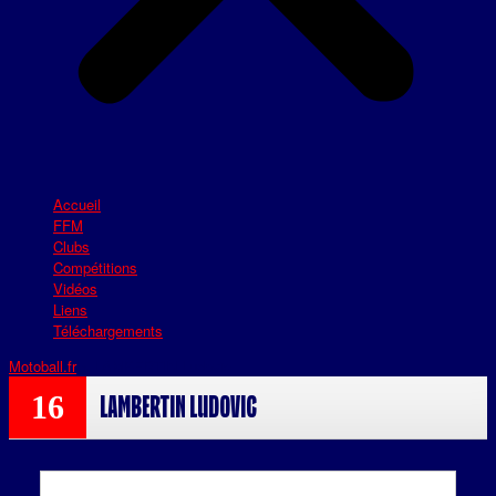
Accueil
FFM
Clubs
Compétitions
Vidéos
Liens
Téléchargements
Motoball.fr
>
LAMBERTIN Ludovic
16
LAMBERTIN Ludovic