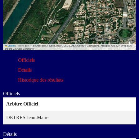
Leaflet
|
Tiles © Esri — Source: Esri, i-cubed, USDA, USGS, AEX, GeoEye, Getmapping, Aerogrid, IGN, IGP, UPR-EGP,
and the GIS User Community
Officiels
Détails
Historique des résultats
Officiels
Arbitre Officiel
DETRES Jean-Marie
Détails