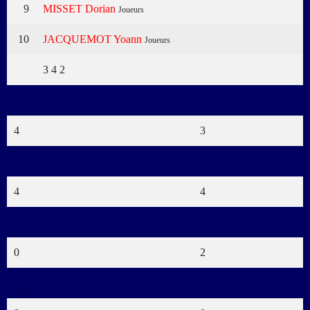
9
MISSET Dorian
Joueurs
10
JACQUEMOT Yoann
Joueurs
3
4
2
Buts
4
3
Verts
4
4
Jaunes
0
2
Bleus