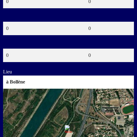
0
0
Rouges
0
0
Buts CSC
0
0
Lieu
à Bollène