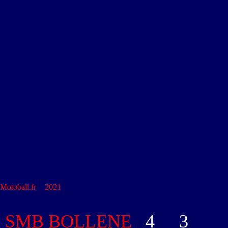
FFM
Clubs
Compétitions
Vidéos
Liens
Téléchargements
Motoball.fr
>
2021
>
SMB BOLLENE – MBC ROBION
SMB BOLLENE
4
-
3