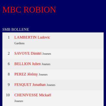
MBC ROBION
SMB BOLLENE
1
LAMBERTIN Ludovic
Gardiens
2
SAVOYE Dimitri
Joueurs
6
BELLION Julien
Joueurs
8
PEREZ Jérémy
Joueurs
9
FESQUET Jonathan
Joueurs
10
CHENIVESSE Mickaël
Joueurs