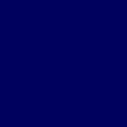
Accueil
FFM
Clubs
Compétitions
Vidéos
Liens
Téléchargements