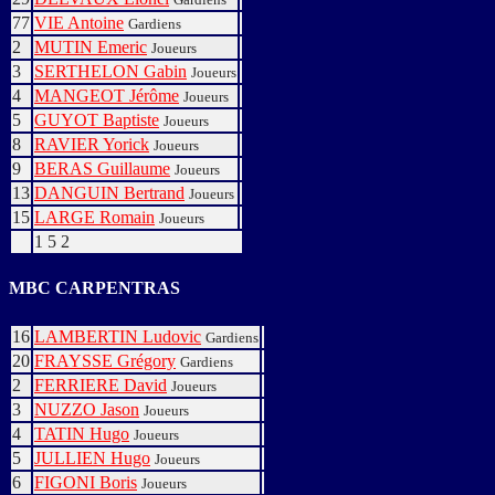
77
VIE Antoine
Gardiens
2
MUTIN Emeric
Joueurs
3
SERTHELON Gabin
Joueurs
4
MANGEOT Jérôme
Joueurs
5
GUYOT Baptiste
Joueurs
8
RAVIER Yorick
Joueurs
9
BERAS Guillaume
Joueurs
13
DANGUIN Bertrand
Joueurs
15
LARGE Romain
Joueurs
1
5
2
MBC CARPENTRAS
16
LAMBERTIN Ludovic
Gardiens
20
FRAYSSE Grégory
Gardiens
2
FERRIERE David
Joueurs
3
NUZZO Jason
Joueurs
4
TATIN Hugo
Joueurs
5
JULLIEN Hugo
Joueurs
6
FIGONI Boris
Joueurs