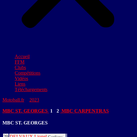
Accueil
FFM
Clubs
Compétitions
Vidéos
Liens
Téléchargements
Motoball.fr
>
2023
>
MBC ST. GEORGES – MBC
CARPENTRAS
MBC ST. GEORGES
1
-
2
MBC CARPENTRAS
MBC ST. GEORGES
29
DELVAUX Lionel
Gardiens