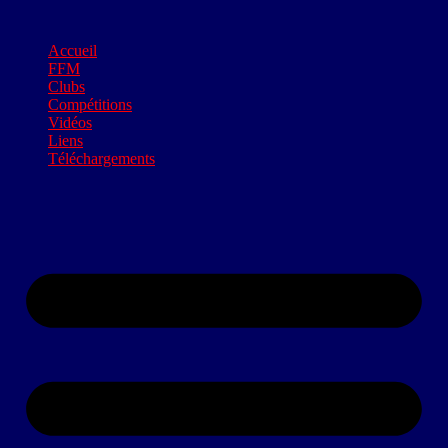
Accueil
FFM
Clubs
Compétitions
Vidéos
Liens
Téléchargements