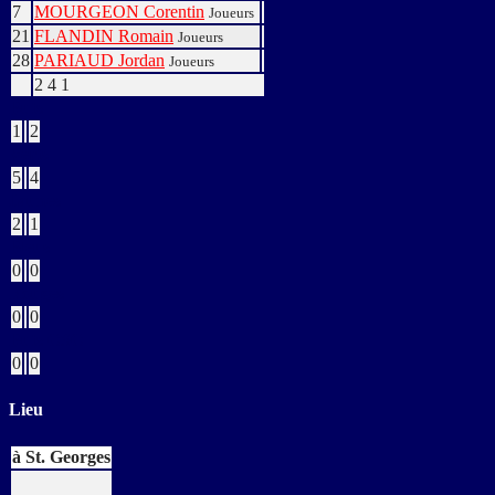
7
MOURGEON Corentin
Joueurs
21
FLANDIN Romain
Joueurs
28
PARIAUD Jordan
Joueurs
2
4
1
Buts
1
2
Verts
5
4
Jaunes
2
1
Bleus
0
0
Rouges
0
0
Buts CSC
0
0
Lieu
à St. Georges