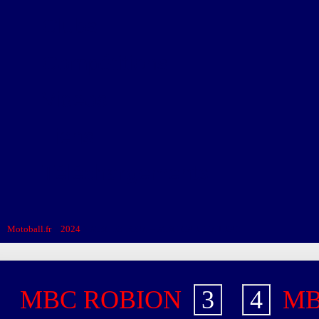
Clubs
Compétitions
Vidéos
Liens
Téléchargements
Motoball.fr
>
2024
>
MBC ROBION – MBC CARPENTRAS
MBC ROBION
3
-
4
MB