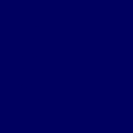
Accueil
FFM
Clubs
Compétitions
Vidéos
Liens
Téléchargements