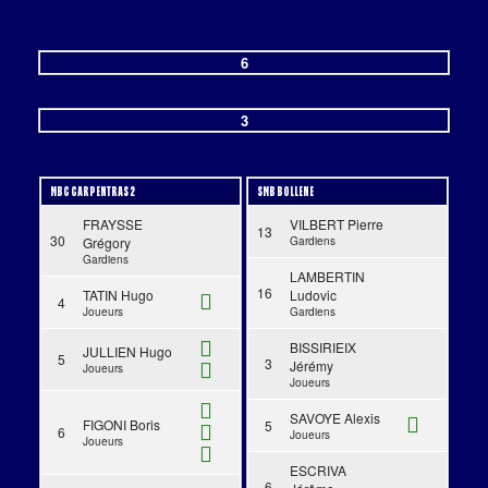
MBC CARPENTRAS 2
6
-
3
SMB BOLLENE
MBC CARPENTRAS 2
SMB BOLLENE
FRAYSSE
VILBERT Pierre
13
30
Grégory
Gardiens
Gardiens
LAMBERTIN
16
TATIN Hugo
Ludovic
4
Joueurs
Gardiens
BISSIRIEIX
JULLIEN Hugo
5
3
Jérémy
Joueurs
Joueurs
SAVOYE Alexis
FIGONI Boris
5
6
Joueurs
Joueurs
ESCRIVA
6