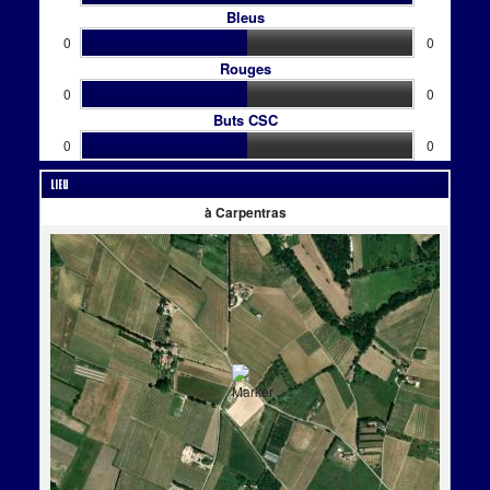
Bleus
0
0
Rouges
0
0
Buts CSC
0
0
Lieu
à Carpentras