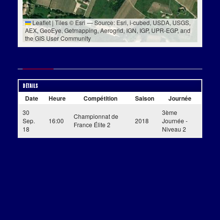
Leaflet
|
Tiles © Esri — Source: Esri, i-cubed, USDA, USGS,
AEX, GeoEye, Getmapping, Aerogrid, IGN, IGP, UPR-EGP, and
the GIS User Community
Détails
Historique des résultats
Détails
Date
Heure
Compétition
Saison
Journée
30
3ème
Championnat de
Sep.
16:00
2018
Journée -
France Élite 2
18
Niveau 2