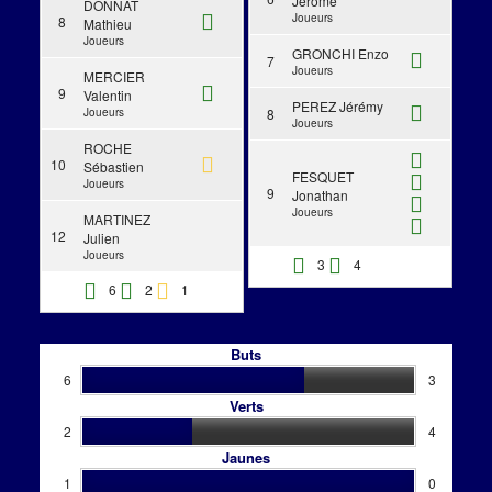
Jérôme
DONNAT
Joueurs
8
Mathieu
Joueurs
GRONCHI Enzo
7
Joueurs
MERCIER
9
Valentin
PEREZ Jérémy
Joueurs
8
Joueurs
ROCHE
10
Sébastien
FESQUET
Joueurs
9
Jonathan
Joueurs
MARTINEZ
12
Julien
Joueurs
3
4
6
2
1
Buts
6
3
Verts
2
4
Jaunes
1
0