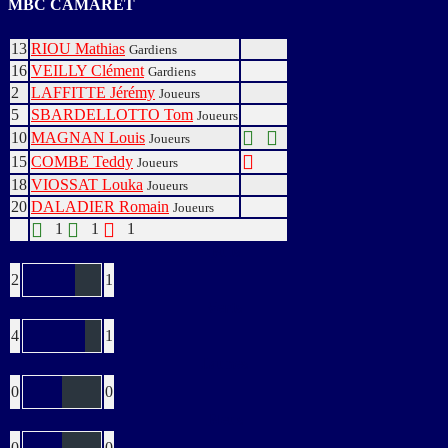
MBC CAMARET
13
RIOU Mathias
Gardiens
16
VEILLY Clément
Gardiens
2
LAFFITTE Jérémy
Joueurs
5
SBARDELLOTTO Tom
Joueurs
10
MAGNAN Louis
Joueurs
15
COMBE Teddy
Joueurs
18
VIOSSAT Louka
Joueurs
20
DALADIER Romain
Joueurs
1
1
1
Buts
2
1
Verts
4
1
Jaunes
0
0
Bleus
0
0