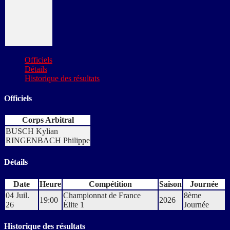
Officiels
Détails
Historique des résultats
Officiels
Corps Arbitral
BUSCH Kylian
RINGENBACH Philippe
Détails
Date
Heure
Compétition
Saison
Journée
04 Juil.
Championnat de France
8ème
19:00
2026
26
Élite 1
Journée
Historique des résultats