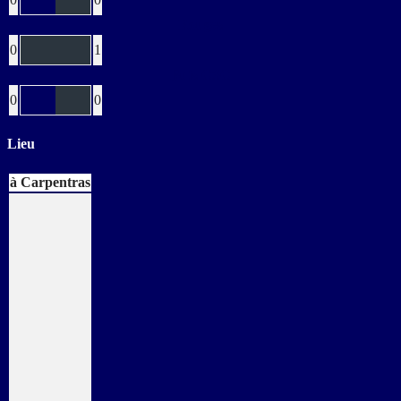
Rouges
0
1
Buts CSC
0
0
Lieu
à Carpentras