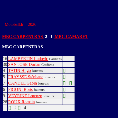
Téléchargements
Motoball.fr
>
2026
>
MBC CARPENTRAS – MBC
CAMARET
MBC CARPENTRAS
2
-
1
MBC CAMARET
MBC CARPENTRAS
16
LAMBERTIN Ludovic
Gardiens
30
SAN JOSE Dorian
Gardiens
4
TATIN Hugo
Joueurs
5
FRAYSSE Stéphane
Joueurs
7
CANDEL Gabin
Joueurs
6
FIGONI Boris
Joueurs
9
VEYRINE Lorenzo
Joueurs
28
ROUX Romain
Joueurs
2
4