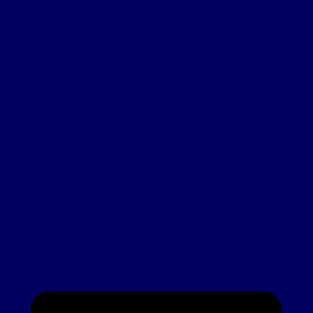
Accueil
FFM
Clubs
Compétitions
Vidéos
Liens
Téléchargements