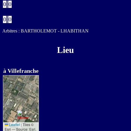
0
0
Buts CSC
0
0
Arbitres : BARTHOLEMOT - LHABITHAN
Lieu
à Villefranche
Leaflet
|
Tiles ©
Esri — Source: Esri,