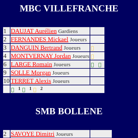
MBC VILLEFRANCHE
1
DAUJAT Aurélien
Gardiens
2
FERNANDES Mickael
Joueurs
3
DANGUIN Bertrand
Joueurs
4
MONTVERNAY Jordan
Joueurs
6
LARGE Romain
Joueurs
9
SOLLE Morgan
Joueurs
10
TERRET Alexis
Joueurs
1
1
2
SMB BOLLENE
2
SAVOYE Dimitri
Joueurs