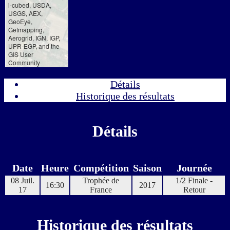
i-cubed, USDA,
USGS, AEX,
GeoEye,
Getmapping,
Aerogrid, IGN, IGP,
UPR-EGP, and the
GIS User
Community
Détails
Historique des résultats
Détails
Date
Heure
Compétition
Saison
Journée
08 Juil.
Trophée de
1/2 Finale -
16:30
2017
17
France
Retour
Historique des résultats