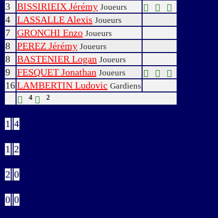
3
BISSIRIEIX Jérémy
Joueurs
4
LASSALLE Alexis
Joueurs
7
GRONCHI Enzo
Joueurs
8
PEREZ Jérémy
Joueurs
8
BASTENIER Logan
Joueurs
9
FESQUET Jonathan
Joueurs
16
LAMBERTIN Ludovic
Gardiens
4
2
Buts
1
4
Verts
1
2
Jaunes
2
0
Bleus
0
0
Rouges