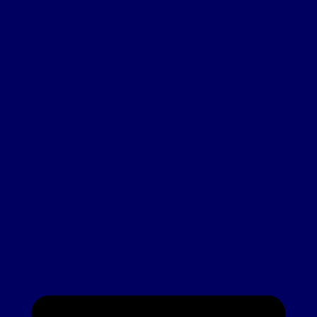
Accueil
FFM
Clubs
Compétitions
Vidéos
Liens
Téléchargements