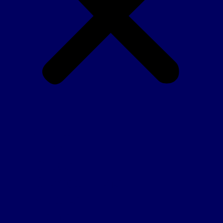
Accueil
FFM
Clubs
Compétitions
Vidéos
Liens