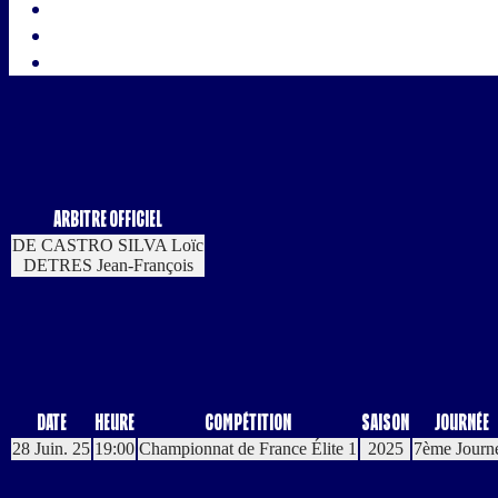
Arbitre Officiel
DE CASTRO SILVA Loïc
DETRES Jean-François
Date
Heure
Compétition
Saison
Journée
28 Juin. 25
19:00
Championnat de France Élite 1
2025
7ème Journ