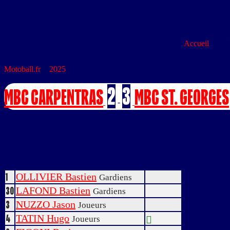
Accueil
Motoball.fr
>
2025
>
MBC CARPENTRAS – MBC ST. GEORGE
2
3
MBC CARPENTRAS
MBC ST. GEORGES
-
OLLIVIER Bastien
1
Gardiens
LAFOND Bastien
30
Gardiens
NUZZO Jason
3
Joueurs
TATIN Hugo
4
Joueurs