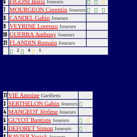
FIGONI Boris
6
Joueurs
MOURGEON Corentin
7
Joueurs
CANDEL Gabin
8
Joueurs
VEYRINE Lorenzo
9
Joueurs
GUERRA Anthony
10
Joueurs
FLANDIN Romain
21
Joueurs
2
4
1
VIE Antoine
77
Gardiens
SERTHELON Gabin
3
Joueurs
MANGEOT Jérôme
4
Joueurs
GUYOT Baptiste
5
Joueurs
DEFORET Simon
6
Joueurs
RAVIER Yorick
8
Joueurs