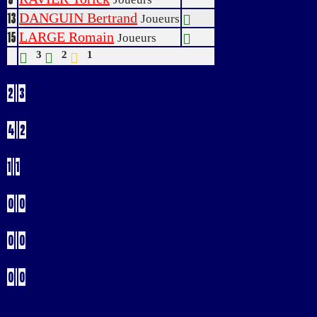
DANGUIN Bertrand
13
Joueurs
LARGE Romain
15
Joueurs
3
2
1
Buts
2
3
Verts
4
2
Jaunes
1
1
Bleus
0
0
Rouges
0
0
Buts CSC
0
0