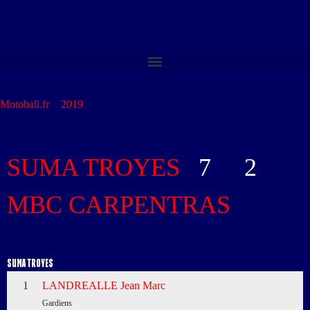
Motoball.fr
>
2019
>
SUMA TROYES – MBC CARPENTRAS
SUMA TROYES
7
-
2
MBC CARPENTRAS
SUMA TROYES
1
LANDREALLE Jean Marc
Gardiens