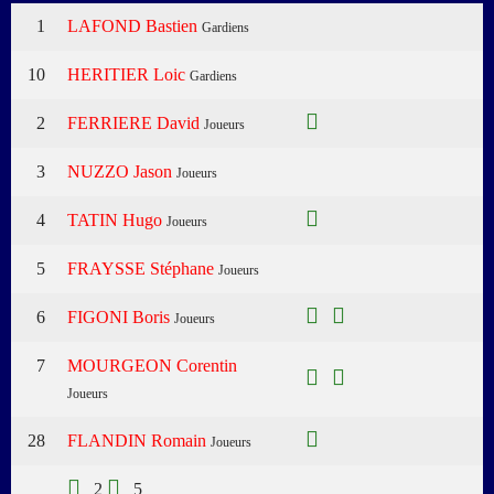
1
LAFOND Bastien
Gardiens
10
HERITIER Loic
Gardiens
2
FERRIERE David
Joueurs
3
NUZZO Jason
Joueurs
4
TATIN Hugo
Joueurs
5
FRAYSSE Stéphane
Joueurs
6
FIGONI Boris
Joueurs
7
MOURGEON Corentin
Joueurs
28
FLANDIN Romain
Joueurs
2
5