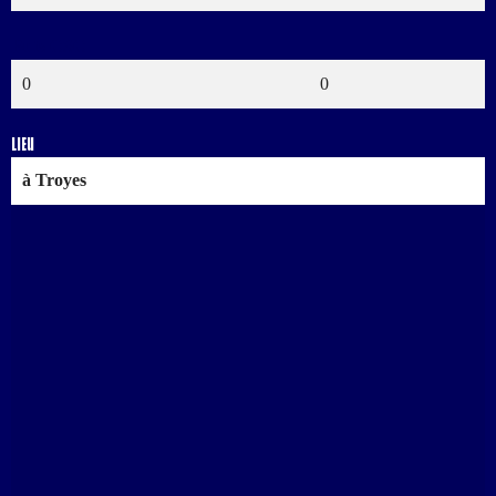
Buts CSC
0
0
Lieu
à Troyes