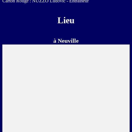
Carton Rouge : NUZZO Ludovic - Entraîneur
Lieu
à Neuville