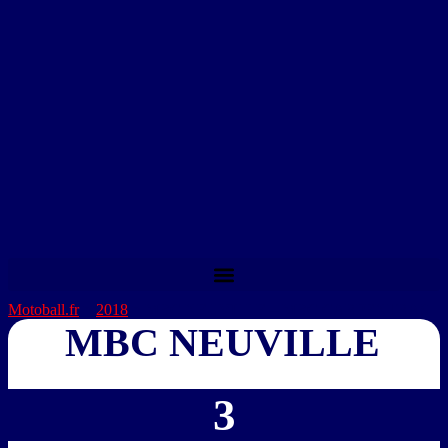
Motoball.fr
>
2018
>
MBC NEUVILLE – MBC CARPENTRAS
MBC NEUVILLE
3