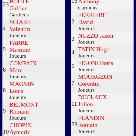
16
BOUTET
Anthony
23
Gallien
Gardiens
FERRIERE
Gardiens
2
SCIARE
David
4
Valentin
Joueurs
NUZZO Jason
Joueurs
3
FARRE
Joueurs
5
TATIN Hugo
Maxime
4
Joueurs
Joueurs
FIGONI Boris
COMPAIN
6
6
Joueurs
Marc
MOURGEON
Joueurs
7
Corentin
MAGNIN
8
Joueurs
Louis
DUCLAUX
Joueurs
11
Julien
BELMONT
9
Joueurs
Romain
FLANDIN
Joueurs
28
Romain
CHOPIN
10
Joueurs
Aymeric