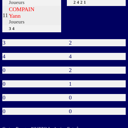
Joueurs
2
4
2
1
COMPAIN
11
Yann
Buts
Joueurs
3
4
3
2
Verts
4
4
Jaunes
0
2
Bleus
0
1
Rouges
0
0
Buts CSC
0
0