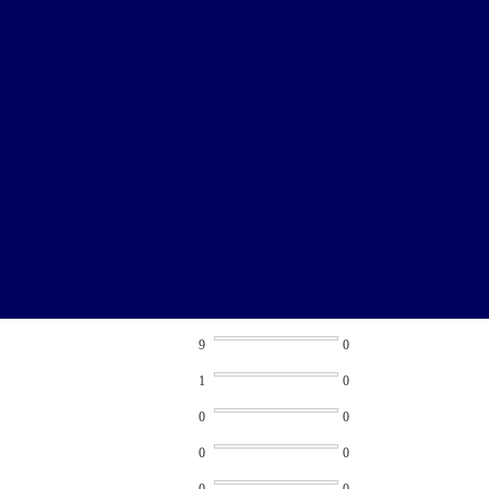
9
0
1
0
0
0
0
0