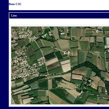
Buts CSC
Lieu