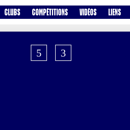
Clubs
Compétitions
Vidéos
Liens
YES 2
5
-
3
MBC VOU