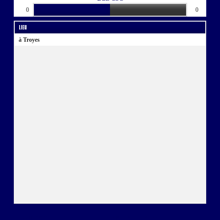
0
0
Lieu
à Troyes
Officiels
Détails
Historique des résultats