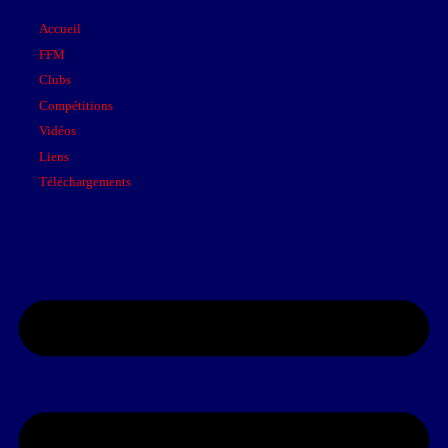
Accueil
FFM
Clubs
Compétitions
Vidéos
Liens
Téléchargements