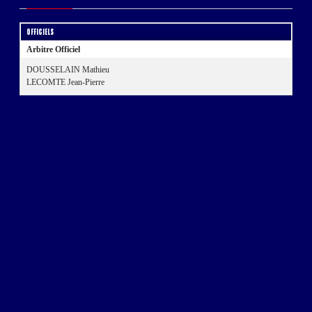
Officiels
Arbitre Officiel
DOUSSELAIN Mathieu
LECOMTE Jean-Pierre