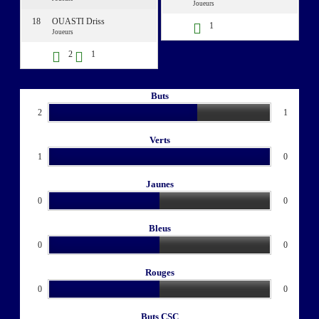
Joueurs
18
OUASTI Driss
1
Joueurs
2
1
Buts
2
1
Verts
1
0
Jaunes
0
0
Bleus
0
0
Rouges
0
0
Buts CSC