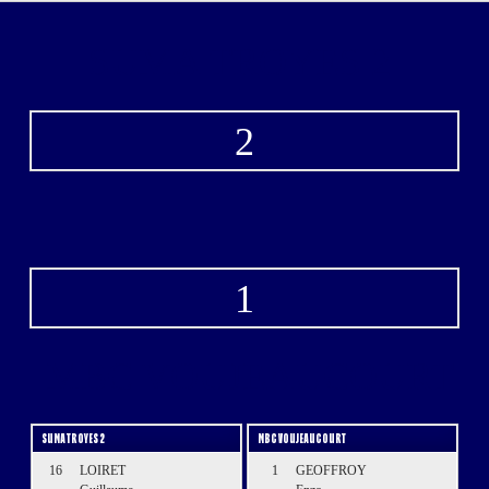
SUMA TROYES 2
2
-
1
MBC VOUJEAUCOURT
SUMA TROYES 2
MBC VOUJEAUCOURT
16
LOIRET
1
GEOFFROY