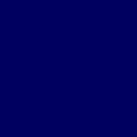
Accueil
FFM
Clubs
Compétitions
Vidéos
Liens
Téléchargements