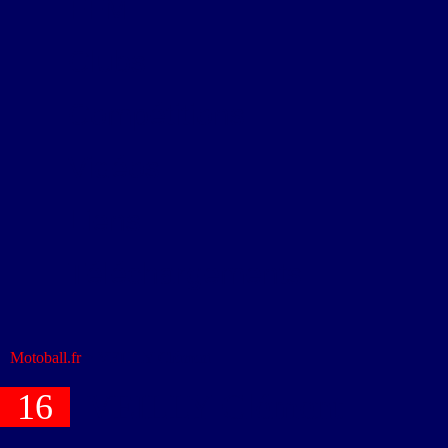
FFM
Clubs
Compétitions
Vidéos
Liens
Téléchargements
Motoball.fr
>
VEILLY Clément
16
VEILLY Clément