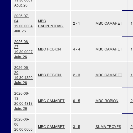
Août. 26
2026-07-
04
MBC
2 - 1
MBC CAMARET
1
19:00:00
04
CARPENTRAS
Juil. 26
2026-06-
27
MBC ROBION
4 - 4
MBC CAMARET
1
19:30:00
27
Juin. 26
2026-06-
20
MBC ROBION
2 - 3
MBC CAMARET
1
19:30:43
20
Juin. 26
2026-06-
13
MBC CAMARET
6 - 5
MBC ROBION
2
20:00:43
13
Juin. 26
2026-06-
06
MBC CAMARET
3 - 5
SUMA TROYES
2
20:00:00
06