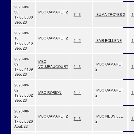
2023-09-
30
MBC CAMARET 2
7 - 3
SUMA TROYES 2
1
17:00:00
30
Sep. 23
2023-09-
16
MBC CAMARET 2
2 - 2
SMB BOLLENE
1
17:00:00
16
Sep. 23
2023-09-
MBC
09
MBC CAMARET
VOUJEAUCOURT
2 - 3
1
17:00:41
09
2
Sep. 23
2023-09-
02
MBC CAMARET
MBC ROBION
6 - 4
1
19:30:00
02
2
Sep. 23
2023-08-
26
MBC CAMARET 2
MBC NEUVILLE
7 - 3
1
17:00:00
26
2
Août. 23