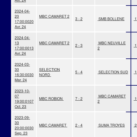
2024-04-
20
MBC CAMARET 2
3 - 2
SMB BOLLENE
1
17:00:00
20
Avr. 24
2024-04-
13
MBC CAMARET 2
MBC NEUVILLE
2 - 3
1
17:00:00
13
2
Avr. 24
2024-03-
30
SELECTION
5 - 4
SELECTION SUD
1
16:30:00
30
NORD
Mar. 24
2023-10-
07
MBC CAMARET
MBC ROBION
7 - 2
1
19:00:01
07
2
Oct. 23
2023-09-
30
MBC CAMARET
2 - 4
SUMA TROYES
2
20:00:00
30
Sep. 23