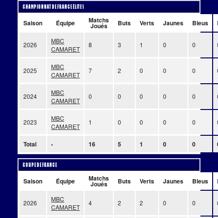
Championnat de France Élite 1
Matchs
Saison
Équipe
Buts
Verts
Jaunes
Bleus
Joués
MBC
2026
8
3
1
0
0
CAMARET
MBC
2025
7
2
0
0
0
CAMARET
MBC
2024
0
0
0
0
0
CAMARET
MBC
2023
1
0
0
0
0
CAMARET
Total
-
16
5
1
0
0
Coupe de France
Matchs
Saison
Équipe
Buts
Verts
Jaunes
Bleus
Joués
MBC
2026
4
2
2
0
0
CAMARET