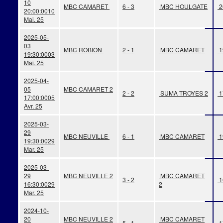
10
MBC CAMARET
6 - 3
MBC HOULGATE
2
20:00:00
10
Mai. 25
2025-05-
03
MBC ROBION
2 - 1
MBC CAMARET
1
19:30:00
03
Mai. 25
2025-04-
05
MBC CAMARET 2
2 - 2
SUMA TROYES 2
1
17:00:00
05
Avr. 25
2025-03-
29
MBC NEUVILLE
6 - 1
MBC CAMARET
1
19:30:00
29
Mar. 25
2025-03-
29
MBC NEUVILLE 2
MBC CAMARET
3 - 2
1
16:30:00
29
2
Mar. 25
2024-10-
20
MBC NEUVILLE 2
MBC CAMARET
5 - 1
1