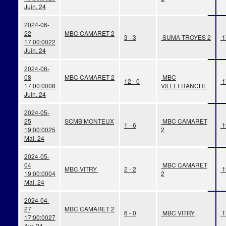
Juin. 24
2024-06-
22
MBC CAMARET 2
3 - 3
SUMA TROYES 2
1
17:00:00
22
Juin. 24
2024-06-
08
MBC CAMARET 2
MBC
12 - 0
1
17:00:00
08
VILLEFRANCHE
Juin. 24
2024-05-
25
SCMB MONTEUX
MBC CAMARET
1 - 6
1
19:00:00
25
2
Mai. 24
2024-05-
04
MBC CAMARET
MBC VITRY
2 - 2
1
19:00:00
04
2
Mai. 24
2024-04-
27
MBC CAMARET 2
6 - 0
MBC VITRY
1
17:00:00
27
Avr. 24