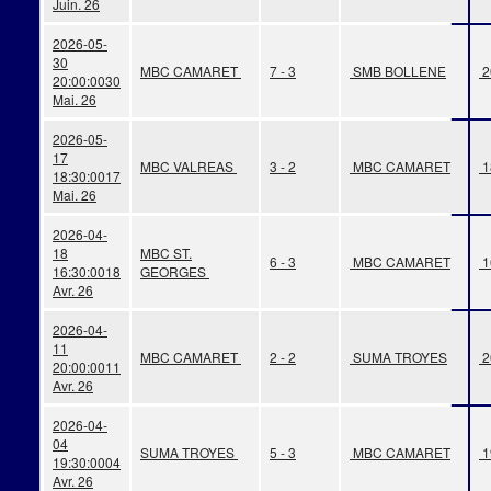
Juin. 26
2026-05-
30
MBC CAMARET
7 - 3
SMB BOLLENE
2
20:00:00
30
Mai. 26
2026-05-
17
MBC VALREAS
3 - 2
MBC CAMARET
1
18:30:00
17
Mai. 26
2026-04-
18
MBC ST.
6 - 3
MBC CAMARET
1
16:30:00
18
GEORGES
Avr. 26
2026-04-
11
MBC CAMARET
2 - 2
SUMA TROYES
2
20:00:00
11
Avr. 26
2026-04-
04
SUMA TROYES
5 - 3
MBC CAMARET
1
19:30:00
04
Avr. 26