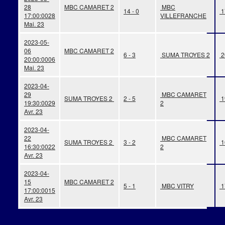
28
MBC CAMARET 2
MBC
14 - 0
1
17:00:00
28
VILLEFRANCHE
Mai. 23
2023-05-
06
MBC CAMARET 2
6 - 3
SUMA TROYES 2
2
20:00:00
06
Mai. 23
2023-04-
29
MBC CAMARET
SUMA TROYES 2
2 - 5
1
19:30:00
29
2
Avr. 23
2023-04-
22
MBC CAMARET
SUMA TROYES 2
3 - 2
1
16:30:00
22
2
Avr. 23
2023-04-
15
MBC CAMARET 2
5 - 1
MBC VITRY
1
17:00:00
15
Avr. 23