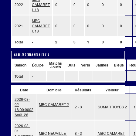
2022
CAMARET
0
0
0
0
0
U18
MBC
2021
CAMARET
0
0
0
0
0
U18
Total
-
2
3
1
0
0
Challenge Jean Meunier U18
Matchs
Saison
Équipe
Buts
Verts
Jaunes
Bleus
Rou
Joués
Total
-
Date
Domicile
Résultats
Visiteur
2026-08-
02
MBC CAMARET 2
2 - 3
SUMA TROYES 2
1
16:00:00
02
Août. 26
2026-08-
01
MBC NEUVILLE
8 - 3
MBC CAMARET
1
19:30:00
01