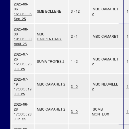
2025-09-
06
MBC CAMARET
SMB BOLLENE
3 - 12
1
16:30:00
06
2
Sep. 25
2025-08-
30
MBC
2 - 1
MBC CAMARET
1
19:00:00
30
CARPENTRAS
Août. 25
2025-07-
26
MBC CAMARET
SUMA TROYES 2
1 - 2
1
16:30:00
26
2
Juil. 25
2025-07-
19
MBC CAMARET 2
MBC NEUVILLE
3 - 0
1
17:00:00
19
2
Juil. 25
2025-06-
28
MBC CAMARET 2
SCMB
3 - 0
1
17:00:00
28
MONTEUX
Juin. 25