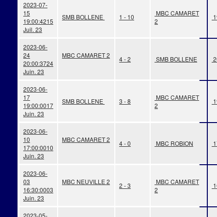
2023-07-
15
MBC CAMARET
SMB BOLLENE
1 - 10
1
19:00:42
15
2
Juil. 23
2023-06-
24
MBC CAMARET 2
4 - 2
SMB BOLLENE
2
20:00:37
24
Juin. 23
2023-06-
17
MBC CAMARET
SMB BOLLENE
3 - 8
1
19:00:00
17
2
Juin. 23
2023-06-
10
MBC CAMARET 2
4 - 0
MBC ROBION
1
17:00:00
10
Juin. 23
2023-06-
03
MBC NEUVILLE 2
MBC CAMARET
2 - 3
1
16:30:00
03
2
Juin. 23
2023-05-