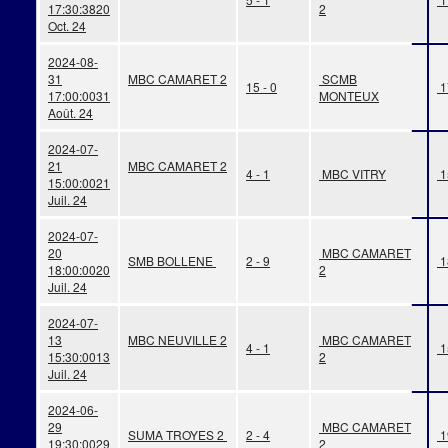
17:30:38
20
2
Oct. 24
2024-08-
31
MBC CAMARET 2
SCMB
15 - 0
1
17:00:00
31
MONTEUX
Août. 24
2024-07-
21
MBC CAMARET 2
4 - 1
MBC VITRY
1
15:00:00
21
Juil. 24
2024-07-
20
MBC CAMARET
SMB BOLLENE
2 - 9
1
18:00:00
20
2
Juil. 24
2024-07-
13
MBC NEUVILLE 2
MBC CAMARET
4 - 1
1
15:30:00
13
2
Juil. 24
2024-06-
29
MBC CAMARET
SUMA TROYES 2
2 - 4
1
19:30:00
29
2