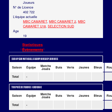
Joueurs
N° de Licence
402 722
L'équipe actuelle
MBC CAMARET
,
MBC CAMARET 2
,
MBC
CAMARET U18
,
SELECTION SUD
Age
19
Statistiques
Évènements
European Motoball Championship Juniors
Matchs
Saison
Équipe
Buts
Verts
Jaunes
Bleus
Rou
Joués
Total
-
Trophée de France - Cadrage
Matchs
Saison
Équipe
Buts
Verts
Jaunes
Bleus
Rou
Joués
Total
-