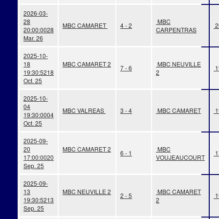
2026-03-
28
MBC
MBC CAMARET
4 - 2
2
20:00:00
28
CARPENTRAS
Mar. 26
2025-10-
18
MBC CAMARET 2
MBC NEUVILLE
7 - 6
1
19:30:52
18
2
Oct. 25
2025-10-
04
MBC VALREAS
3 - 4
MBC CAMARET
1
19:30:00
04
Oct. 25
2025-09-
20
MBC CAMARET 2
MBC
6 - 1
1
17:00:00
20
VOUJEAUCOURT
Sep. 25
2025-09-
13
MBC NEUVILLE 2
MBC CAMARET
2 - 5
1
19:30:52
13
2
Sep. 25