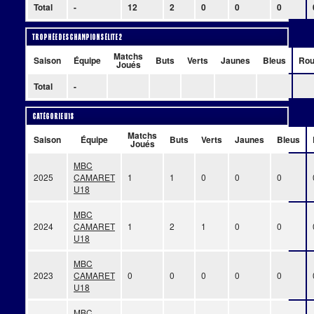
Total
-
12
2
0
0
0
Trophée des Champions Élite 2
Matchs
Saison
Équipe
Buts
Verts
Jaunes
Bleus
Rou
Joués
Total
-
Catégorie U18
Matchs
Saison
Équipe
Buts
Verts
Jaunes
Bleus
Joués
MBC
2025
CAMARET
1
1
0
0
0
U18
MBC
2024
CAMARET
1
2
1
0
0
U18
MBC
2023
CAMARET
0
0
0
0
0
U18
MBC