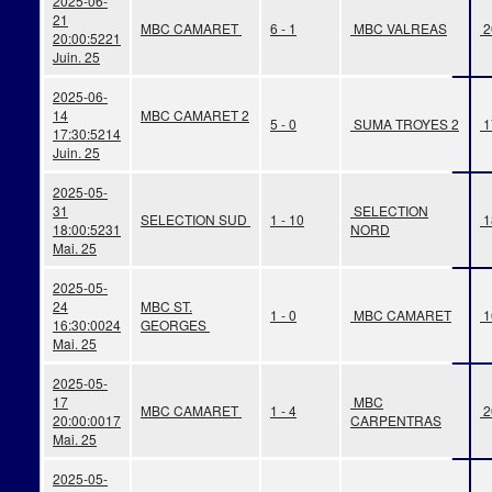
2025-06-
21
MBC CAMARET
6 - 1
MBC VALREAS
2
20:00:52
21
Juin. 25
2025-06-
14
MBC CAMARET 2
5 - 0
SUMA TROYES 2
1
17:30:52
14
Juin. 25
2025-05-
31
SELECTION
SELECTION SUD
1 - 10
1
18:00:52
31
NORD
Mai. 25
2025-05-
24
MBC ST.
1 - 0
MBC CAMARET
1
16:30:00
24
GEORGES
Mai. 25
2025-05-
17
MBC
MBC CAMARET
1 - 4
2
20:00:00
17
CARPENTRAS
Mai. 25
2025-05-