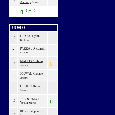
21
Anthony
Joueurs
1
1
MBC ROBION
GUYAU Dylan
16
Gardiens
PARRAUD Romain
25
Gardiens
MADON Anthony
6
Joueurs
JOUVAL Maxime
7
Joueurs
OBERTO Hugo
9
Joueurs
JACQUEMOT
10
Yoann
Joueurs
ROIG Philippe
17