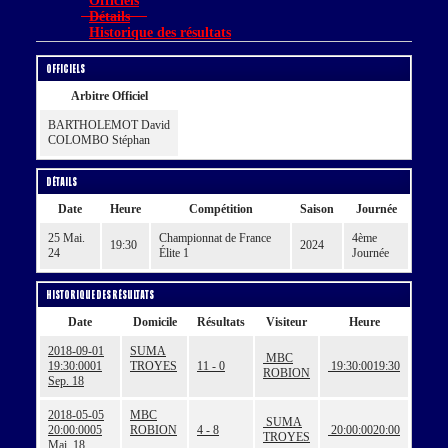
Officiels
Détails
Historique des résultats
Officiels
Arbitre Officiel
BARTHOLEMOT David
COLOMBO Stéphan
Détails
Date
Heure
Compétition
Saison
Journée
25 Mai.
Championnat de France
4ème
19:30
2024
24
Élite 1
Journée
Historique des résultats
Date
Domicile
Résultats
Visiteur
Heure
2018-09-01
SUMA
MBC
19:30:00
01
TROYES
11 - 0
19:30:00
19:30
ROBION
Sep. 18
2018-05-05
MBC
SUMA
20:00:00
05
ROBION
4 - 8
20:00:00
20:00
TROYES
Mai. 18