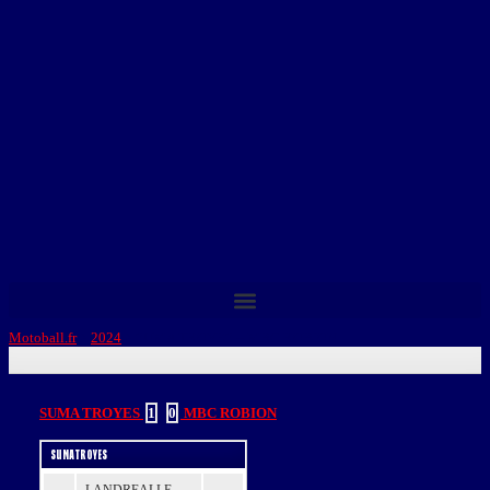
Motoball.fr
>
2024
>
SUMA TROYES – MBC ROBION
SUMA TROYES
1
-
0
MBC ROBION
SUMA TROYES