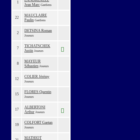
LANDREALLE
1
Jean Marc
Gardiens
MAUCLAIRE
22
Paulin
Gardiens
DETSINA Roman
2
Joueurs
TICHATSCHEK
7
Justin
Joueurs
MAYEUR
8
Sébastien
Joueurs
COLIER Jérémy
12
Joueurs
FLORES Quentin
15
Joueurs
ALBERTONI
17
Arthur
Joueurs
COLFORT Gaetan
19
Joueurs
MATHIOT