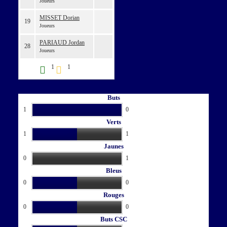
Joueurs
MISSET Dorian
19
Joueurs
PARIAUD Jordan
28
Joueurs
1
1
Buts
1
0
Verts
1
1
Jaunes
0
1
Bleus
0
0
Rouges
0
0
Buts CSC