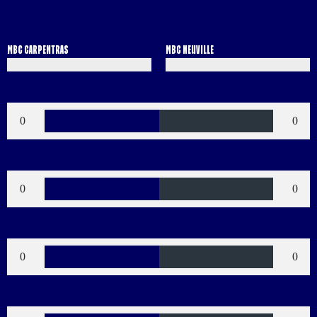
MBC CARPENTRAS
MBC NEUVILLE
Buts
0
0
Verts
0
0
Jaunes
0
0
Bleus