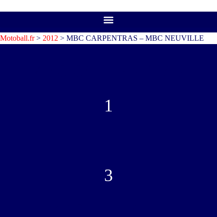
Motoball.fr
>
2012
>
MBC CARPENTRAS – MBC NEUVILLE
MBC CARPENTRAS
1
-
3
MBC NEUVILLE