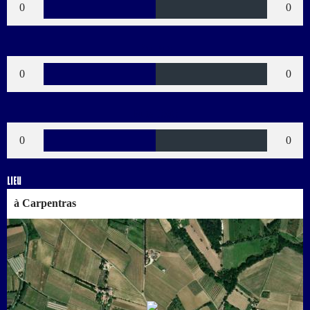
0
0
Rouges
0
0
Buts CSC
0
0
Lieu
à Carpentras