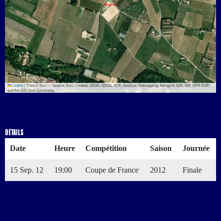
Leaflet
|
Tiles © Esri — Source: Esri, i-cubed, USDA, USGS, AEX, GeoEye, Getmapping, Aerogrid, IGN, IGP, UPR-EGP,
and the GIS User Community
Détails
Historique des résultats
Détails
Date
Heure
Compétition
Saison
Journée
15 Sep. 12
19:00
Coupe de France
2012
Finale