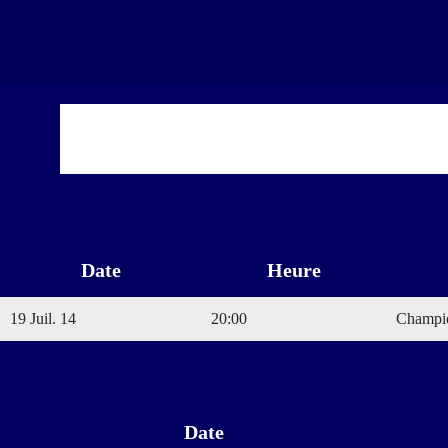
Date
Heure
19 Juil. 14
20:00
Champio
Date