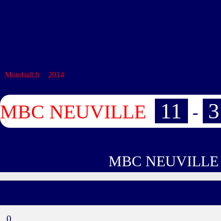
Accueil
FFM
Club
Motoball.fr
>
2014
>
MBC NEUVILLE – MBC CARPENTRAS
11
3
MBC NEUVILLE
-
MBC NEUVILLE
Buts
0