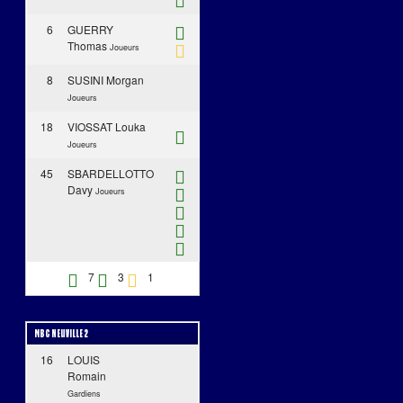
6
GUERRY
Thomas
Joueurs
8
SUSINI Morgan
Joueurs
18
VIOSSAT Louka
Joueurs
45
SBARDELLOTTO
Davy
Joueurs
7
3
1
MBC NEUVILLE 2
16
LOUIS
Romain
Gardiens