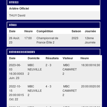
Officiels
Arbitre Officiel
THUY David
Détails
Date
Heure
Compétition
Saison
Journée
26 Août.
17:00
Championnat de
2023
12ème
23
France Élite 2
Journée
Historique des résultats
Date
Domicile
Résultats
Visiteur
Heure
2023-06-
MBC
2 - 3
MBC
16:30:00
16:30
03
NEUVILLE
CAMARET
16:30:00
03
2
2
Juin. 23
2022-10-
MBC
4 - 3
MBC
20:00:00
20:00
15
NEUVILLE
CAMARET
20:00:00
15
2
2
Oct. 22