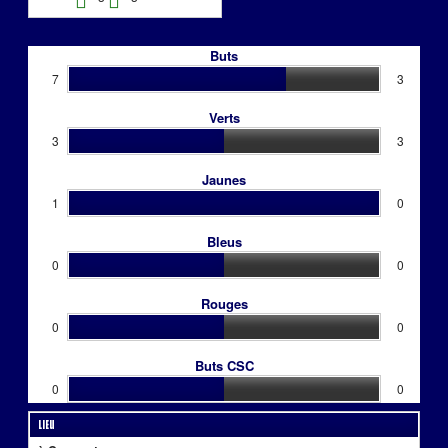
Buts
7
3
Verts
3
3
Jaunes
1
0
Bleus
0
0
Rouges
0
0
Buts CSC
0
0
Lieu