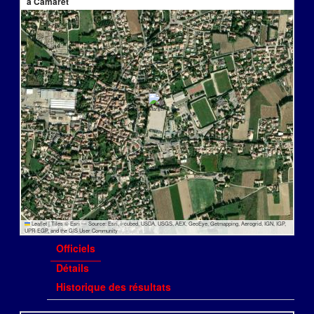
à Camaret
Leaflet
|
Tiles © Esri — Source: Esri, i-cubed, USDA, USGS, AEX, GeoEye, Getmapping, Aerogrid, IGN, IGP,
UPR-EGP, and the GIS User Community
Officiels
Détails
Historique des résultats