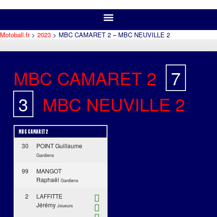
Motoball.fr
>
2023
>
MBC CAMARET 2 – MBC NEUVILLE 2
MBC CAMARET 2
7
-
3
MBC NEUVILLE 2
MBC CAMARET 2
30
POINT Guillaume
Gardiens
99
MANGOT
Raphaël
Gardiens
2
LAFFITTE
Jérémy
Joueurs