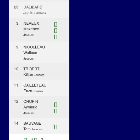
23
DALIBARD
Justin
Gardiens
3
NEVEUX
Maxence
Joueurs
9
NICOLLEAU
Wallace
Joueurs
10
TRIBERT
Kilian
Joueurs
11
CAILLETEAU
Enzo
Joueurs
12
CHOPIN
Aymeric
Joueurs
14
SAUVAGE
Tom
Joueurs
3
3