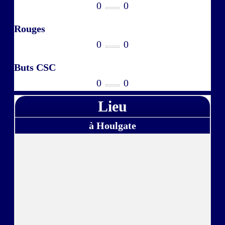
0
0
Rouges
0
0
Buts CSC
0
0
Lieu
à Houlgate