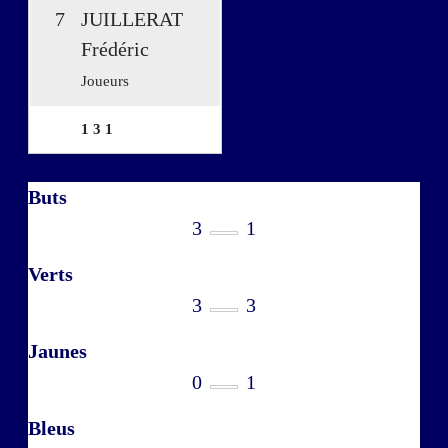
7
JUILLERAT
Frédéric
Joueurs
1
3
1
Buts
3
1
Verts
3
3
Jaunes
0
1
Bleus