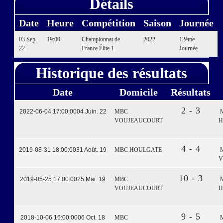
Détails
Date
Heure
Compétition
Saison
Journée
03 Sep.
19:00
Championnat de
2022
12ème
22
France Élite 1
Journée
Historique des résultats
Date
Domicile
Résultats
2 - 3
2022-06-04 17:00:00
04 Juin. 22
MBC
VOUJEAUCOURT
H
4 - 4
2019-08-31 18:00:00
31 Août. 19
MBC HOULGATE
V
10 - 3
2019-05-25 17:00:00
25 Mai. 19
MBC
VOUJEAUCOURT
H
9 - 5
2018-10-06 16:00:00
06 Oct. 18
MBC