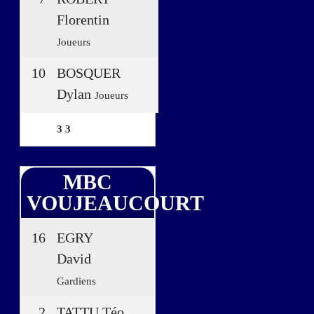
Florentin
Joueurs
10
BOSQUER
Dylan
Joueurs
3
3
MBC
VOUJEAUCOURT
16
EGRY
David
Gardiens
2
TATTU Téo