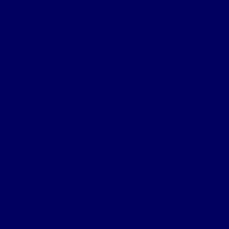
Accueil
FFM
Clubs
Compétitions
Vidéos
Liens
Téléchargements