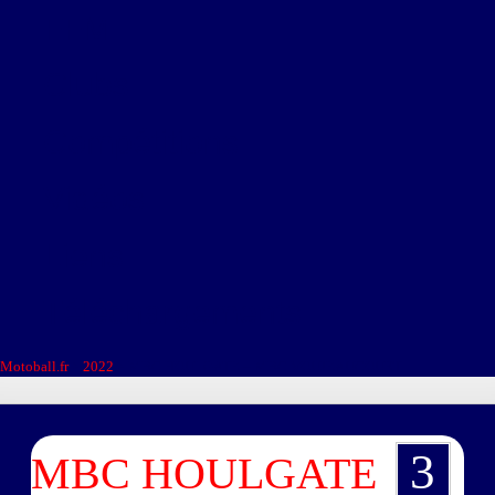
FFM
Clubs
Compétitions
Vidéos
Liens
Téléchargements
Motoball.fr
>
2022
>
MBC HOULGATE – MBC VOUJEAUCOURT
3
MBC HOULGATE