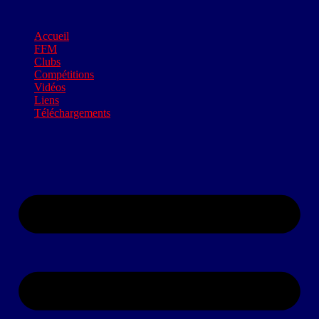
Accueil
FFM
Clubs
Compétitions
Vidéos
Liens
Téléchargements