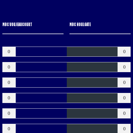
MBC HOULGATE
MBC VOUJEAUCOURT
MBC HOULGATE
Buts
0
0
Verts
0
0
Jaunes
0
0
Bleus
0
0
Rouges
0
0
Buts CSC
0
0