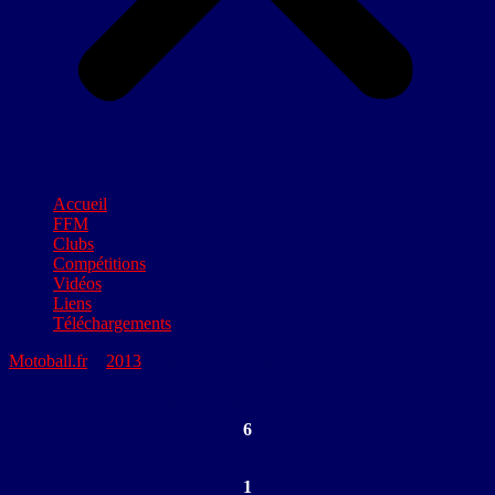
Accueil
FFM
Clubs
Compétitions
Vidéos
Liens
Téléchargements
Motoball.fr
>
2013
>
MBC VOUJEAUCOURT – MBC
HOULGATE
MBC VOUJEAUCOURT
6
-
1