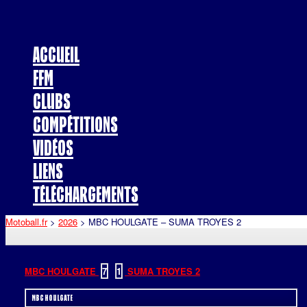
Accueil
FFM
Clubs
Compétitions
Vidéos
Liens
Téléchargements
Motoball.fr
>
2026
>
MBC HOULGATE – SUMA TROYES 2
MBC HOULGATE
7
-
1
SUMA TROYES 2
MBC HOULGATE