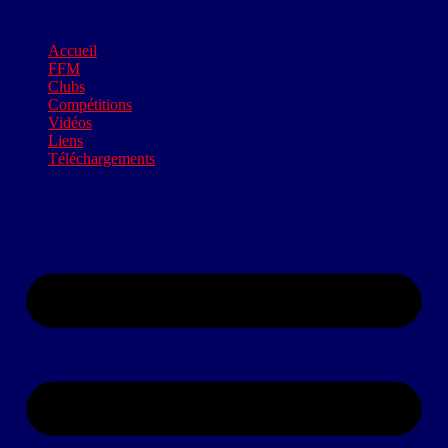
Accueil
FFM
Clubs
Compétitions
Vidéos
Liens
Téléchargements