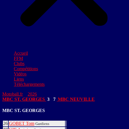
Accueil
FFM
Clubs
Compétitions
Vidéos
Liens
Téléchargements
Motoball.fr
>
2026
>
MBC ST. GEORGES – MBC NEUVILLE
MBC ST. GEORGES
3
-
7
MBC NEUVILLE
MBC ST. GEORGES
26
GOBET Tom
Gardiens