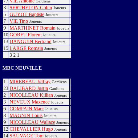
77
VIE Antoine
Gardiens
3
SERTHELON Gabin
Joueurs
5
GUYOT Baptiste
Joueurs
7
VIE Tino
Joueurs
9
MARTHINET Romain
Joueurs
10
GOBET Florent
Joueurs
13
DANGUIN Bertrand
Joueurs
15
LARGE Romain
Joueurs
3
2
1
MBC NEUVILLE
1
MIREBEAU Joffray
Gardiens
23
DALIBARD Justin
Gardiens
2
NICOLLEAU Killian
Joueurs
3
NEVEUX Maxence
Joueurs
6
COMPAIN Marc
Joueurs
8
MAGNIN Louis
Joueurs
9
NICOLLEAU Wallace
Joueurs
12
CHEVALLIER Hugo
Joueurs
14
SAUVAGE Tom
Joueurs