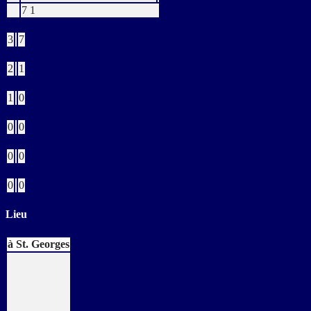
7
1
Buts
3
7
Verts
2
1
Jaunes
1
0
Bleus
0
0
Rouges
0
0
Buts CSC
0
0
Lieu
à St. Georges