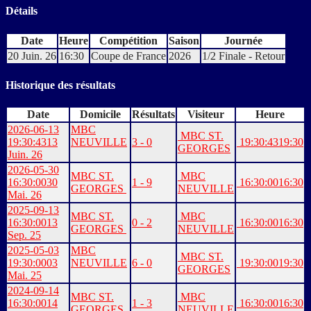
Détails
Date
Heure
Compétition
Saison
Journée
20 Juin. 26
16:30
Coupe de France
2026
1/2 Finale - Retour
Historique des résultats
Date
Domicile
Résultats
Visiteur
Heure
2026-06-13
MBC
MBC ST.
19:30:43
13
NEUVILLE
3 - 0
19:30:43
19:30
GEORGES
Juin. 26
2026-05-30
MBC ST.
MBC
16:30:00
30
1 - 9
16:30:00
16:30
GEORGES
NEUVILLE
Mai. 26
2025-09-13
MBC ST.
MBC
16:30:00
13
0 - 2
16:30:00
16:30
GEORGES
NEUVILLE
Sep. 25
2025-05-03
MBC
MBC ST.
19:30:00
03
NEUVILLE
6 - 0
19:30:00
19:30
GEORGES
Mai. 25
2024-09-14
MBC ST.
MBC
16:30:00
14
1 - 3
16:30:00
16:30
GEORGES
NEUVILLE