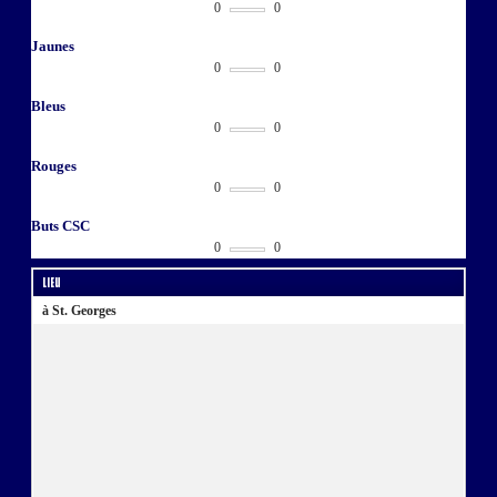
0
0
Jaunes
0
0
Bleus
0
0
Rouges
0
0
Buts CSC
0
0
Lieu
à St. Georges