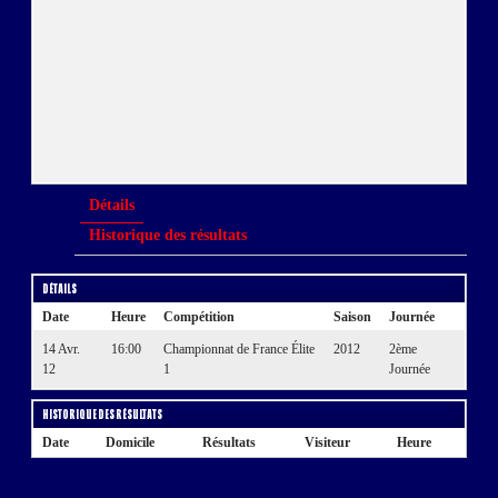
Détails
Historique des résultats
Détails
Date
Heure
Compétition
Saison
Journée
14 Avr.
16:00
Championnat de France Élite
2012
2ème
12
1
Journée
Historique des résultats
Date
Domicile
Résultats
Visiteur
Heure