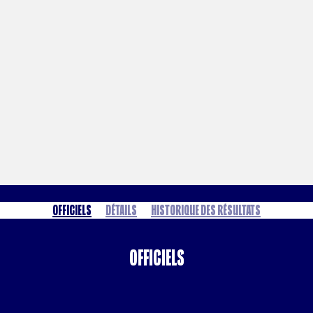
Officiels
Détails
Historique des résultats
Officiels