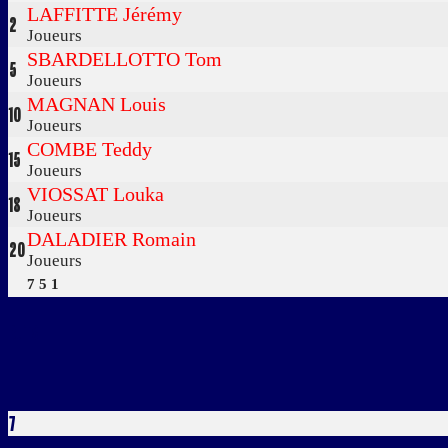
LAFFITTE Jérémy
2
Joueurs
SBARDELLOTTO Tom
5
Joueurs
MAGNAN Louis
10
Joueurs
COMBE Teddy
15
Joueurs
VIOSSAT Louka
18
Joueurs
DALADIER Romain
20
Joueurs
7
5
1
Buts
7
Verts