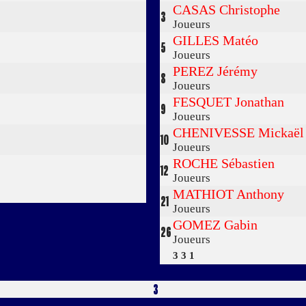
CASAS Christophe
3
Joueurs
GILLES Matéo
5
Joueurs
PEREZ Jérémy
8
Joueurs
FESQUET Jonathan
9
Joueurs
CHENIVESSE Mickaël
10
Joueurs
ROCHE Sébastien
12
Joueurs
MATHIOT Anthony
21
Joueurs
GOMEZ Gabin
26
Joueurs
3
3
1
3