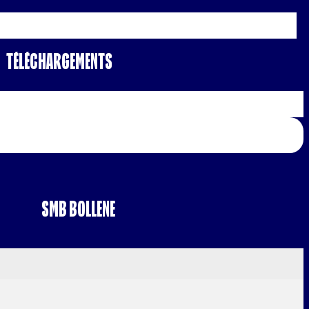
Téléchargements
SMB BOLLENE