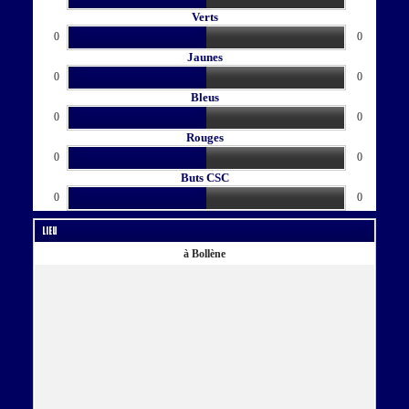
Verts
0
0
Jaunes
0
0
Bleus
0
0
Rouges
0
0
Buts CSC
0
0
Lieu
à Bollène