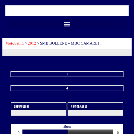
Motoball.fr
>
2012
>
SMB BOLLENE – MBC CAMARET
SMB BOLLENE
1
-
4
MBC CAMARET
SMB BOLLENE
MBC CAMARET
Buts
0
0