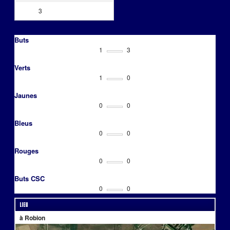
3
Buts
1
3
Verts
1
0
Jaunes
0
0
Bleus
0
0
Rouges
0
0
Buts CSC
0
0
Lieu
à Robion