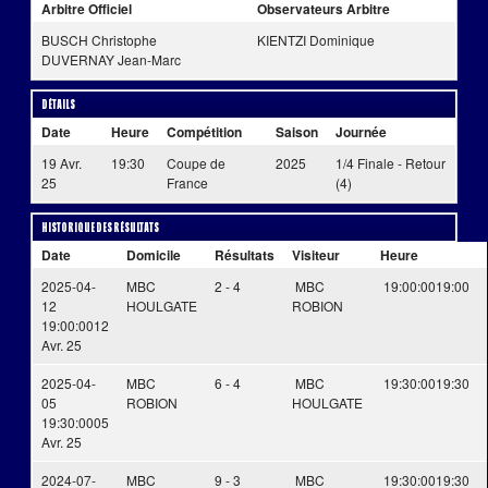
Arbitre Officiel
Observateurs Arbitre
BUSCH Christophe
KIENTZI Dominique
DUVERNAY Jean-Marc
Détails
Date
Heure
Compétition
Saison
Journée
19 Avr.
19:30
Coupe de
2025
1/4 Finale - Retour
25
France
(4)
Historique des résultats
Date
Domicile
Résultats
Visiteur
Heure
2025-04-
MBC
2 - 4
MBC
19:00:00
19:00
12
HOULGATE
ROBION
19:00:00
12
Avr. 25
2025-04-
MBC
6 - 4
MBC
19:30:00
19:30
05
ROBION
HOULGATE
19:30:00
05
Avr. 25
2024-07-
MBC
9 - 3
MBC
19:30:00
19:30