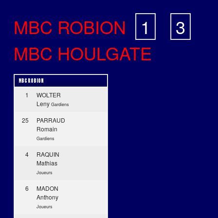
MBC ROBION
1
-
3
MBC HOULGATE
MBC ROBION
1
WOLTER
Leny
Gardiens
25
PARRAUD
Romain
Gardiens
4
RAQUIN
Mathias
Joueurs
6
MADON
Anthony
Joueurs