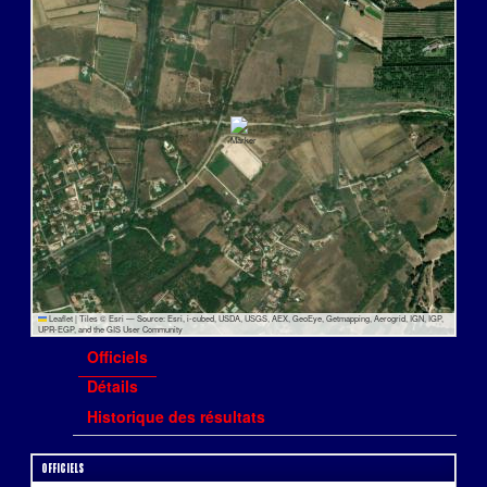
Leaflet
|
Tiles © Esri — Source: Esri, i-cubed, USDA, USGS, AEX, GeoEye, Getmapping, Aerogrid, IGN, IGP,
UPR-EGP, and the GIS User Community
Officiels
Détails
Historique des résultats
Officiels