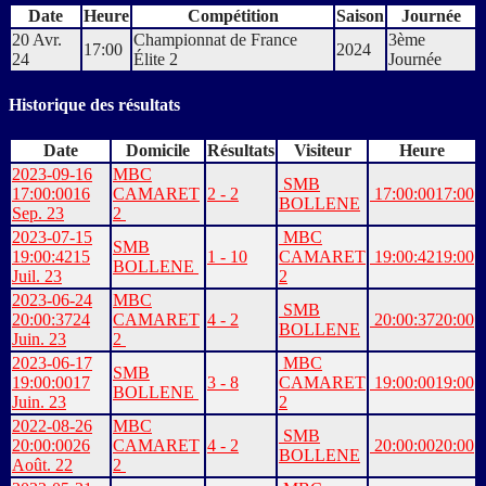
Date
Heure
Compétition
Saison
Journée
20 Avr.
Championnat de France
3ème
17:00
2024
24
Élite 2
Journée
Historique des résultats
Date
Domicile
Résultats
Visiteur
Heure
2023-09-16
MBC
SMB
17:00:00
16
CAMARET
2 - 2
17:00:00
17:00
BOLLENE
Sep. 23
2
2023-07-15
MBC
SMB
19:00:42
15
1 - 10
CAMARET
19:00:42
19:00
BOLLENE
Juil. 23
2
2023-06-24
MBC
SMB
20:00:37
24
CAMARET
4 - 2
20:00:37
20:00
BOLLENE
Juin. 23
2
2023-06-17
MBC
SMB
19:00:00
17
3 - 8
CAMARET
19:00:00
19:00
BOLLENE
Juin. 23
2
2022-08-26
MBC
SMB
20:00:00
26
CAMARET
4 - 2
20:00:00
20:00
BOLLENE
Août. 22
2