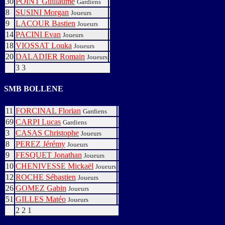
30
POINT Guillaume
Gardiens
8
SUSINI Morgan
Joueurs
9
LACOUR Bastien
Joueurs
14
PACINI Evan
Joueurs
18
VIOSSAT Louka
Joueurs
20
DALADIER Romain
Joueurs
3
3
SMB BOLLENE
11
FORCINAL Florian
Gardiens
69
CARPI Lucas
Gardiens
3
CASAS Christophe
Joueurs
8
PEREZ Jérémy
Joueurs
9
FESQUET Jonathan
Joueurs
10
CHENIVESSE Mickaël
Joueurs
12
ROCHE Sébastien
Joueurs
26
GOMEZ Gabin
Joueurs
51
GILLES Matéo
Joueurs
2
2
1
Buts