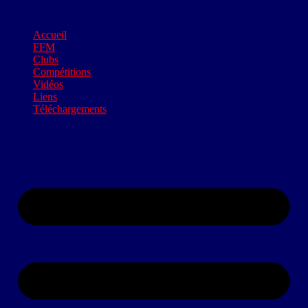
Accueil
FFM
Clubs
Compétitions
Vidéos
Liens
Téléchargements