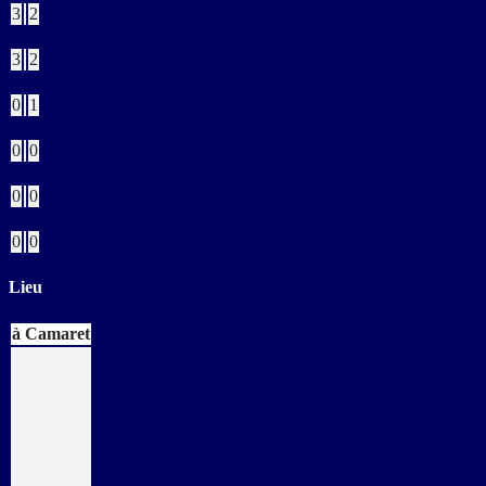
3
2
Verts
3
2
Jaunes
0
1
Bleus
0
0
Rouges
0
0
Buts CSC
0
0
Lieu
à Camaret