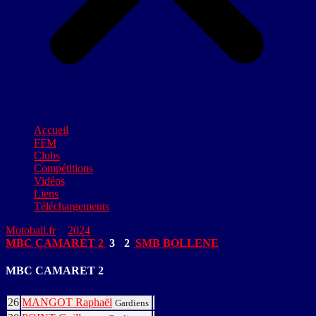
Accueil
FFM
Clubs
Compétitions
Vidéos
Liens
Téléchargements
Motoball.fr
>
2024
>
MBC CAMARET 2 – SMB BOLLENE
MBC CAMARET 2
3
-
2
SMB BOLLENE
MBC CAMARET 2
26
MANGOT Raphaël
Gardiens