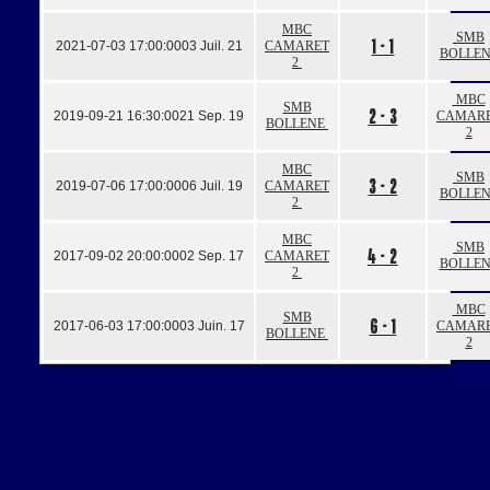
MBC
SMB
1 - 1
2021-07-03 17:00:00
03 Juil. 21
CAMARET
BOLLEN
2
MBC
SMB
2 - 3
2019-09-21 16:30:00
21 Sep. 19
CAMAR
BOLLENE
2
MBC
SMB
3 - 2
2019-07-06 17:00:00
06 Juil. 19
CAMARET
BOLLEN
2
MBC
SMB
4 - 2
2017-09-02 20:00:00
02 Sep. 17
CAMARET
BOLLEN
2
MBC
SMB
6 - 1
2017-06-03 17:00:00
03 Juin. 17
CAMAR
BOLLENE
2