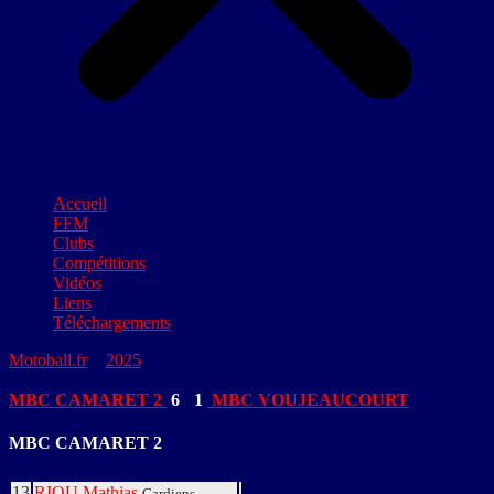
Accueil
FFM
Clubs
Compétitions
Vidéos
Liens
Téléchargements
Motoball.fr
>
2025
>
MBC CAMARET 2 – MBC
VOUJEAUCOURT
MBC CAMARET 2
6
-
1
MBC VOUJEAUCOURT
MBC CAMARET 2
13
RIOU Mathias
Gardiens