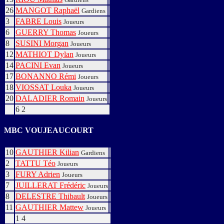
26
MANGOT Raphaël
Gardiens
3
FABRE Louis
Joueurs
6
GUERRY Thomas
Joueurs
8
SUSINI Morgan
Joueurs
12
MATHIOT Dylan
Joueurs
14
PACINI Evan
Joueurs
17
BONANNO Rémi
Joueurs
18
VIOSSAT Louka
Joueurs
20
DALADIER Romain
Joueurs
6
2
MBC VOUJEAUCOURT
10
GAUTHIER Kilian
Gardiens
2
TATTU Téo
Joueurs
3
FURY Adrien
Joueurs
7
JUILLERAT Frédéric
Joueurs
8
DELESTRE Thibault
Joueurs
11
GAUTHIER Mattew
Joueurs
1
4