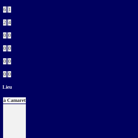
Buts
6
1
Verts
2
4
Jaunes
0
0
Bleus
0
0
Rouges
0
0
Buts CSC
0
0
Lieu
à Camaret