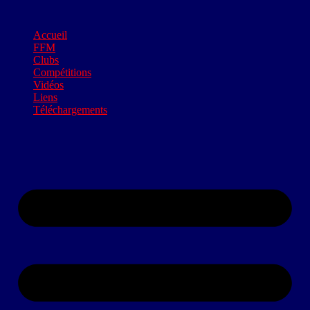
Accueil
FFM
Clubs
Compétitions
Vidéos
Liens
Téléchargements